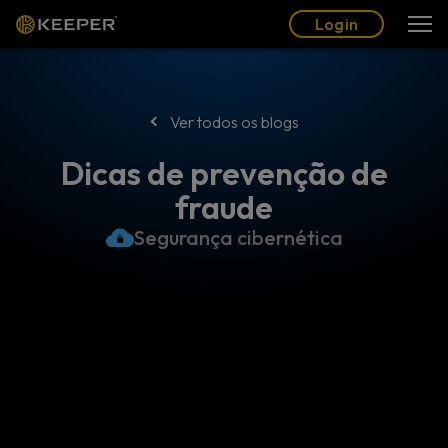
Blogue
Parceiros
Português (BR)
Login
Login
Ver todos os blogs
Dicas de prevenção de
fraude
Segurança cibernética