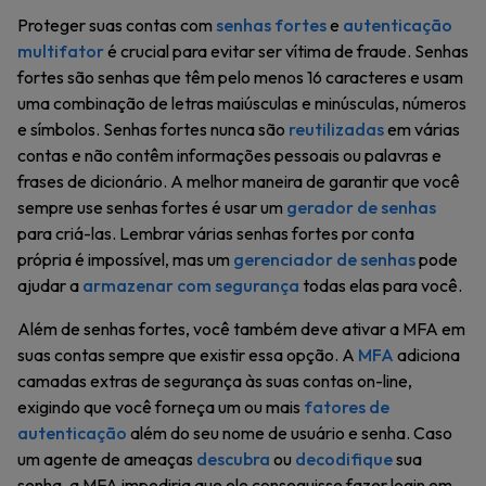
Proteger suas contas com
senhas fortes
e
autenticação
multifator
é crucial para evitar ser vítima de fraude. Senhas
fortes são senhas que têm pelo menos 16 caracteres e usam
uma combinação de letras maiúsculas e minúsculas, números
e símbolos. Senhas fortes nunca são
reutilizadas
em várias
contas e não contêm informações pessoais ou palavras e
frases de dicionário. A melhor maneira de garantir que você
sempre use senhas fortes é usar um
gerador de senhas
para criá-las. Lembrar várias senhas fortes por conta
própria é impossível, mas um
gerenciador de senhas
pode
ajudar a
armazenar com segurança
todas elas para você.
Além de senhas fortes, você também deve ativar a MFA em
suas contas sempre que existir essa opção. A
MFA
adiciona
camadas extras de segurança às suas contas on-line,
exigindo que você forneça um ou mais
fatores de
autenticação
além do seu nome de usuário e senha. Caso
um agente de ameaças
descubra
ou
decodifique
sua
senha, a MFA impediria que ele conseguisse fazer login em