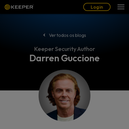
Blogue
Parceiros
Português (BR)
Login
Login
Ver todos os blogs
Keeper Security Author
Darren Guccione