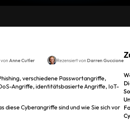
Z
t von
Anne Cutler
Rezensiert von
Darren Guccione
Wa
Phishing, verschiedene Passwortangriffe,
Di
S-Angriffe, identitätsbasierte Angriffe, IoT-
So
Un
diese Cyberangriffe sind und wie Sie sich vor
Fa
Cy