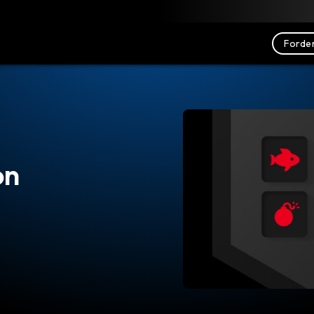
nterladen
Ressourcen
Kontakt
Forder
on