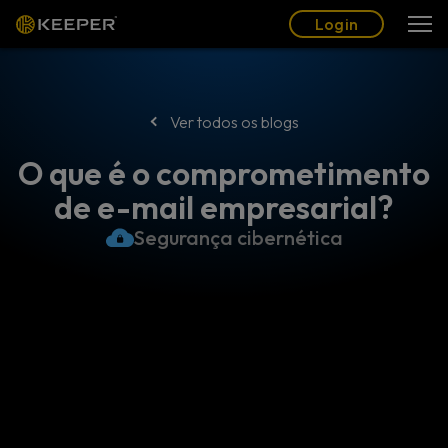
Blogue
Parceiros
Português (BR)
Login
Login
Ver todos os blogs
O que é o comprometimento
de e-mail empresarial?
Segurança cibernética