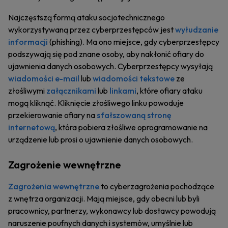
Najczęstszą formą ataku socjotechnicznego
wykorzystywaną przez cyberprzestępców jest
wyłudzanie
informacji
(phishing). Ma ono miejsce, gdy cyberprzestępcy
podszywają się pod znane osoby, aby nakłonić ofiary do
ujawnienia danych osobowych. Cyberprzestępcy wysyłają
wiadomości e-mail
lub
wiadomości tekstowe
ze
złośliwymi
załącznikami
lub
linkami
, które ofiary ataku
mogą kliknąć. Kliknięcie złośliwego linku powoduje
przekierowanie ofiary na
sfałszowaną stronę
internetową
, która pobiera złośliwe oprogramowanie na
urządzenie lub prosi o ujawnienie danych osobowych.
Zagrożenie wewnętrzne
Zagrożenia wewnętrzne
to cyberzagrożenia pochodzące
z wnętrza organizacji. Mają miejsce, gdy obecni lub byli
pracownicy, partnerzy, wykonawcy lub dostawcy powodują
naruszenie poufnych danych i systemów, umyślnie lub