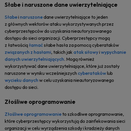
Słabe i naruszone dane uwierzytelniające
Słabe
i
naruszone
dane uwierzytelniające to jeden
z głównych wektorów ataku wykorzystywanych przez
cyberprzestępców do uzyskania nieautoryzowanego
dostępu do sieci organizacji. Cyberprzestępcy mogą
z łatwością
łamać
słabe hasła za pomocą cyberataków
związanych z hasłami
, takich jak
atak siłowy
i
wypychanie
danych uwierzytelniających
. Mogą również
wykorzystywać dane uwierzytelniające, które już zostały
naruszone w wyniku wcześniejszych
cyberataków
lub
wycieku danych
w celu uzyskania nieautoryzowanego
dostępu do sieci.
Złośliwe oprogramowanie
Złośliwe oprogramowanie
to szkodliwe oprogramowanie,
które cyberprzestępcy wykorzystują do zainfekowania sieci
organizacji w celu wyrządzenia szkody i kradzieży danych