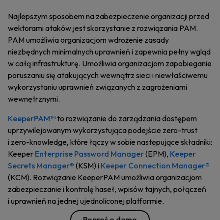
Najlepszym sposobem na zabezpieczenie organizacji przed
wektorami ataków jest skorzystanie z rozwiązania PAM.
PAM umożliwia organizacjom wdrożenie zasady
niezbędnych minimalnych uprawnień i zapewnia pełny wgląd
w całą infrastrukturę. Umożliwia organizacjom zapobieganie
poruszaniu się atakujących wewnątrz sieci i niewłaściwemu
wykorzystaniu uprawnień związanych z zagrożeniami
wewnętrznymi.
KeeperPAM™
to rozwiązanie do zarządzania dostępem
uprzywilejowanym wykorzystująca podejście zero-trust
i zero-knowledge, które łączy w sobie następujące składniki:
Keeper
Enterprise Password Manager
(EPM),
Keeper
Secrets Manager®
(KSM) i
Keeper Connection Manager®
(KCM). Rozwiązanie KeeperPAM umożliwia organizacjom
zabezpieczanie i kontrolę haseł, wpisów tajnych, połączeń
i uprawnień na jednej ujednoliconej platformie.
Poproś o demo