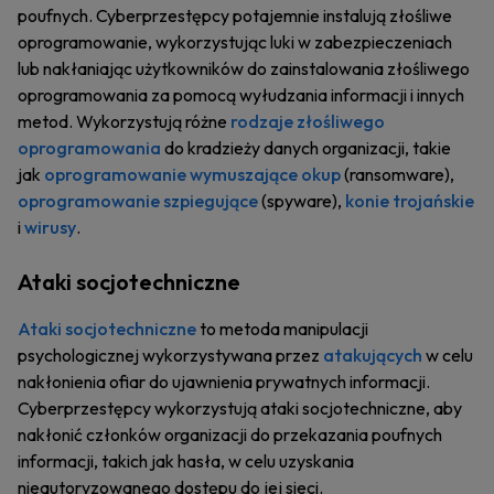
poufnych. Cyberprzestępcy potajemnie instalują złośliwe
oprogramowanie, wykorzystując luki w zabezpieczeniach
lub nakłaniając użytkowników do zainstalowania złośliwego
oprogramowania za pomocą wyłudzania informacji i innych
metod. Wykorzystują różne
rodzaje złośliwego
oprogramowania
do kradzieży danych organizacji, takie
jak
oprogramowanie wymuszające okup
(ransomware),
oprogramowanie szpiegujące
(spyware),
konie trojańskie
i
wirusy
.
Ataki socjotechniczne
Ataki socjotechniczne
to metoda manipulacji
psychologicznej wykorzystywana przez
atakujących
w celu
nakłonienia ofiar do ujawnienia prywatnych informacji.
Cyberprzestępcy wykorzystują ataki socjotechniczne, aby
nakłonić członków organizacji do przekazania poufnych
informacji, takich jak hasła, w celu uzyskania
nieautoryzowanego dostępu do jej sieci.