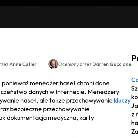
P
rzez
Anne Cutler
Oceniony przez
Darren Guccione
Co
, ponieważ menedżer haseł chroni dane
Sz
ieczeństwo danych w Internecie. Menedżery
ko
owywanie haseł, ale także przechowywanie
kluczy
Ja
 oraz bezpieczne przechowywanie
z 
jak dokumentacja medyczna, karty
ha
Za