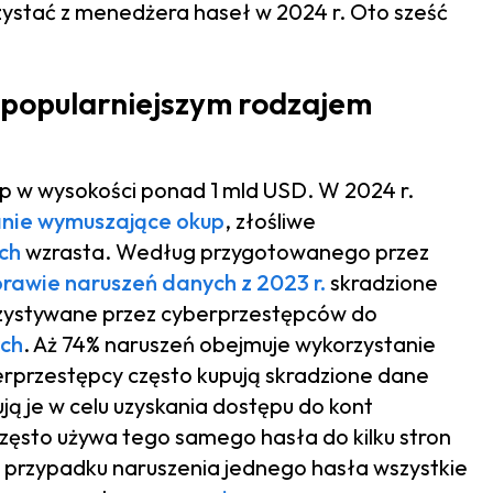
rzystać z menedżera haseł w 2024 r. Oto sześć
ajpopularniejszym rodzajem
p w wysokości ponad 1 mld USD. W 2024 r.
ie wymuszające okup
, złośliwe
ch
wzrasta. Według przygotowanego przez
rawie naruszeń danych z 2023 r.
skradzione
rzystywane przez cyberprzestępców do
ych
. Aż 74% naruszeń obejmuje wykorzystanie
erprzestępcy często kupują skradzione dane
ują je w celu uzyskania dostępu do kont
często używa tego samego hasła do kilku stron
w przypadku naruszenia jednego hasła wszystkie