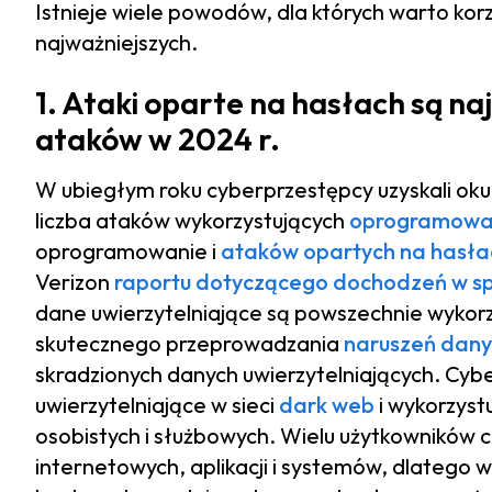
Istnieje wiele powodów, dla których warto ko
najważniejszych.
1. Ataki oparte na hasłach są n
ataków w 2024 r.
W ubiegłym roku cyberprzestępcy uzyskali oku
liczba ataków wykorzystujących
oprogramowan
oprogramowanie i
ataków opartych na hasła
Verizon
raportu dotyczącego dochodzeń w sp
dane uwierzytelniające są powszechnie wyko
skutecznego przeprowadzania
naruszeń dan
skradzionych danych uwierzytelniających. Cyb
uwierzytelniające w sieci
dark web
i wykorzyst
osobistych i służbowych. Wielu użytkowników 
internetowych, aplikacji i systemów, dlatego 