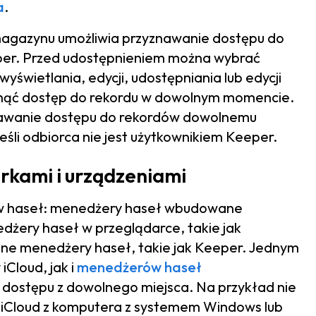
a
.
agazynu umożliwia przyznawanie dostępu do
per. Przed udostępnieniem można wybrać
wyświetlania, edycji, udostępniania lub edycji
ofnąć dostęp do rekordu w dowolnym momencie.
nawanie dostępu do rekordów dowolnemu
eśli odbiorca nie jest użytkownikiem Keeper.
rkami i urządzeniami
w haseł: menedżery haseł wbudowane
dżery haseł w przeglądarce, takie jak
lne menedżery haseł, takie jak Keeper. Jednym
iCloud, jak i
menedżerów haseł
a dostępu z dowolnego miejsca. Na przykład nie
 iCloud z komputera z systemem Windows lub