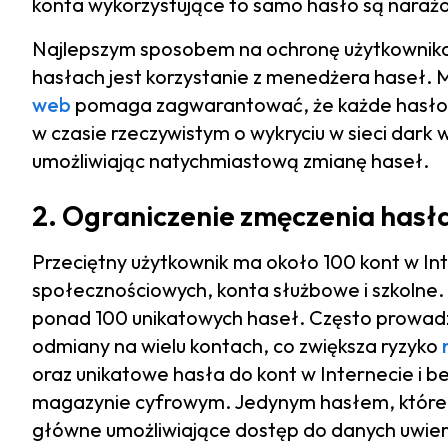
konta wykorzystujące to samo hasło są naraż
Najlepszym sposobem na ochronę użytkownika 
hasłach jest korzystanie z menedżera haseł. 
web
pomaga zagwarantować, że każde hasło jes
w czasie rzeczywistym o wykryciu w sieci dark
umożliwiając natychmiastową zmianę haseł.
2. Ograniczenie zmęczenia hasł
Przeciętny użytkownik ma około 100 kont w In
społecznościowych, konta służbowe i szkolne
ponad 100 unikatowych haseł. Często prowadz
odmiany na wielu kontach, co zwiększa ryzyko
oraz unikatowe hasła do kont w Internecie i 
magazynie cyfrowym. Jedynym hasłem, które 
główne umożliwiające dostęp do danych uwierz