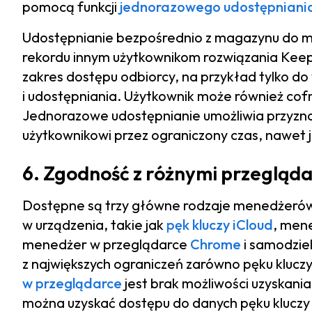
pomocą funkcji
jednorazowego udostępniani
Udostępnianie bezpośrednio z magazynu do m
rekordu innym użytkownikom rozwiązania Kee
zakres dostępu odbiorcy, na przykład tylko do 
i udostępniania. Użytkownik może również c
Jednorazowe udostępnianie umożliwia przyz
użytkownikowi przez ograniczony czas, nawet j
6. Zgodność z różnymi przegląda
Dostępne są trzy główne rodzaje menedżeró
w urządzenia, takie jak
pęk kluczy iCloud
, mene
menedżer w przeglądarce
Chrome
i samodzie
z największych ograniczeń zarówno pęku kluczy 
w przeglądarce
jest brak możliwości uzyskani
można uzyskać dostępu do danych pęku kluczy