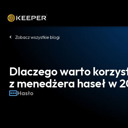
Platforma
Rozwiązania
Cennik
P
Zobacz wszystkie blogi
Dlaczego warto korzys
z menedżera haseł w 2
Hasło