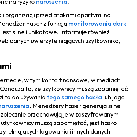
one na ryzyko
naruszenia
.
i organizacji przed atakami opartymi na
Menedżer haseł z funkcją
monitorowania dark
t silne i unikatowe. Informuje również
 web danych uwierzytelniających użytkownika,
ami
ternecie, w tym konta finansowe, w mediach
. Oznacza to, że użytkownicy muszą zapamiętać
i to do używania
tego samego hasła
lub jego
naruszenia
. Menedżery haseł generują silne
bezpiecznie przechowują je w zaszyfrowanym
użytkownicy muszą zapamiętać, jest hasło
ytelniających logowania i innych danych