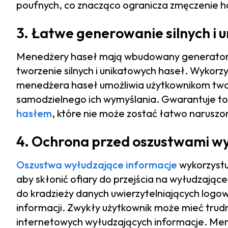
poufnych, co znacząco ogranicza zmęczenie h
3. Łatwe generowanie silnych i 
Menedżery haseł mają wbudowany generator 
tworzenie silnych i unikatowych haseł. Wykorz
menedżera haseł umożliwia użytkownikom twor
samodzielnego ich wymyślania. Gwarantuje to
hasłem
, które nie może zostać łatwo narusz
4. Ochrona przed oszustwami wy
Oszustwa wyłudzające informacje
wykorzystu
aby skłonić ofiary do przejścia na wyłudzają
do kradzieży danych uwierzytelniających logow
informacji. Zwykły użytkownik może mieć trud
internetowych wyłudzających informacje. Men