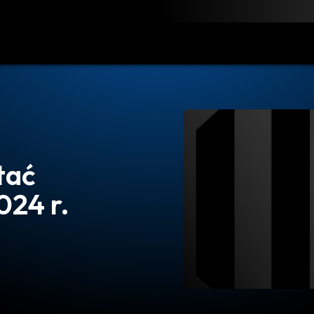
obierz
Zasoby
Kontakt
tać
024 r.