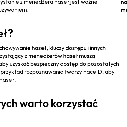
rzystanie z menedżera haseł jest ważne
na
ieużywaniem.
me
eł?
chowywanie haseł, kluczy dostępu i innych
orzystający z menedżerów haseł muszą
 aby uzyskać bezpieczny dostęp do pozostałych
a przykład rozpoznawania twarzy FaceID, aby
haseł.
rych warto korzystać