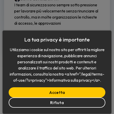
I team di sicurezza sono sempre sotto pressione
per lavorare più velocemente senza rinunciare al
controllo, ma in molte organizzazioni le richieste
di accesso, le approvazioni
Continua a leggere
La tua privacy è importante
Utilizziamo i cookie sul nostro sito per offrirti la migliore
esperienza di navigazione, pubblicare annunci
personalizzati sui nostri prodotti e contenuti e
analizzare il traffico del sito web. Per ulteriori
informazioni, consulta la nostra <a href="/legal/terms-
of-use/?s=privacy">Informativa sulla privacy</a>.
Italiano
Accetta
Rifiuta