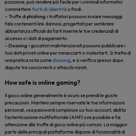
posizione, può rendere più facile per i criminali informatici
commettere
furti di identità
o frodi.
– Truffe di
phishing
: i truffatori possono inviare messaggi
falsi contenenti link dannosi, progettati per sembrare
abbastanza ufficiali da farti inserire le tue credenziali di
accesso o i dati di pagamento.
–
Doxxing
: i giocatori malintenzionati possono pubblicare i
tuoi dati privati online per minacciarti o molestarti. Si tratta di
una pratica nota come
doxxing
, e si verifica spesso dopo
dispute tra concorrenti o attacchi mirati.
How safe is online gaming?
Il gioco online generalmente è sicuro se prendi le giuste
precauzioni. Mantieni sempre riservate le tue informazioni
personali, usa password complesse sui tuoi account, abilita
l’autenticazione multifattoriale (AMF) ove possibile e fai
attenzione alle truffe di gioco online più comuni. La maggior
parte delle principali piattaforme dispone di funzionalità di