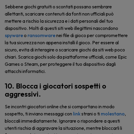
Sebbene giochi gratuiti o scontati possano sembrare
allettanti, scaricare contenuti da fonti non ufficiali può
mettere a rischio la sicurezza e i dati personali del tuo
dispositivo. Molti di questi siti web illegittimi nascondono
spyware
o
ransomware
nei file di gioco per compromettere
la tua sicurezza non appena installi il gioco. Per essere al
sicuro, evita di interagire o scaricare giochi da siti web poco
chiari. Scarica giochi solo da piattaforme ufficiali, come Epic
Games o Steam, per proteggere il tuo dispositivo dagli
attacchi informatici.
10. Blocca i giocatori sospetti o
aggressivi.
Se incontri giocatori online che si comportano in modo
sospetto, ti inviano messaggi con
link
strani o ti
molestano
,
bloccali immediatamente. Ignorare o rispondere a questi
utenti rischia di aggravare la situazione, mentre bloccarli li