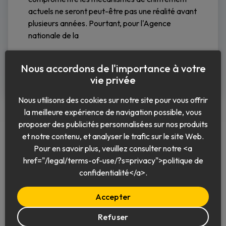
actuels ne seront peut-être pas une réalité avant
plusieurs années. Pourtant, pour l'Agence
nationale de la
Lire la suite
Nous accordons de l'importance à votre
vie privée
Nous utilisons des cookies sur notre site pour vous offrir
la meilleure expérience de navigation possible, vous
proposer des publicités personnalisées sur nos produits
et notre contenu, et analyser le trafic sur le site Web.
Pour en savoir plus, veuillez consulter notre <a
href="/legal/terms-of-use/?s=privacy">politique de
Français
confidentialité</a>.
Accepter
Refuser
© 2026 Keeper Security, Inc.