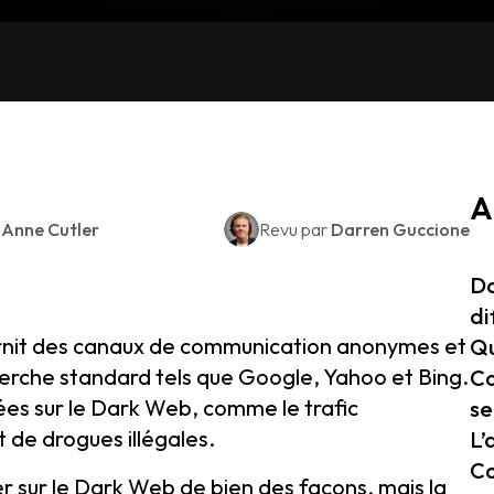
A
r
Anne Cutler
Revu par
Darren Guccione
Da
di
urnit des canaux de communication anonymes et
Qu
herche standard tels que Google, Yahoo et Bing.
Co
ées sur le Dark Web, comme le trafic
se
 de drogues illégales.
L’
Co
 sur le Dark Web de bien des façons, mais la