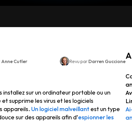
A
r
Anne Cutler
Revu par
Darren Guccione
Co
an
 installez sur un ordinateur portable ou un
Av
 supprime les virus et les logiciels
Li
es appareils.
Un logiciel malveillant
est un type
Ai
 douce sur des appareils afin d’
espionner les
an