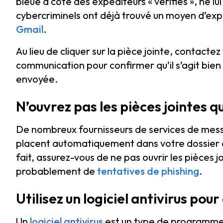
bleue à côté des expéditeurs « vérifiés », ne l
cybercriminels ont déjà trouvé un moyen d’expl
Gmail
.
Au lieu de cliquer sur la pièce jointe, contac
communication pour confirmer qu’il s’agit bien 
envoyée.
N’ouvrez pas les pièces jointes
De nombreux fournisseurs de services de messag
placent automatiquement dans votre dossier d
fait, assurez-vous de ne pas ouvrir les pièces jo
probablement de
tentatives de phishing
.
Utilisez un logiciel antivirus pour
Un
logiciel antivirus
est un type de programme q