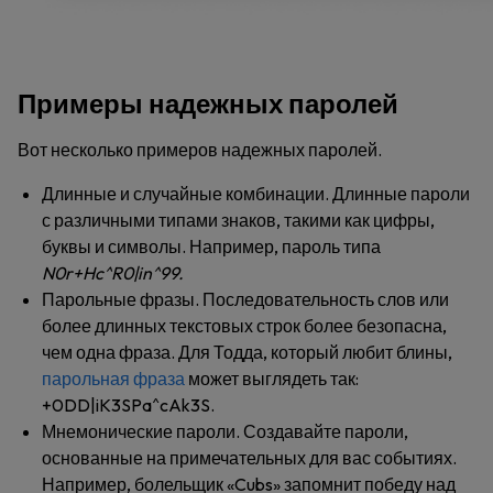
Примеры надежных паролей
Вот несколько примеров надежных паролей.
Длинные и случайные комбинации
.
Длинные пароли
с различными типами знаков, такими как цифры,
буквы и символы. Например, пароль типа
N0r+Hc^R0|in^99.
Парольные фразы
. Последовательность слов или
более длинных текстовых строк более безопасна,
чем одна фраза. Для Тодда, который любит блины,
парольная фраза
может выглядеть так:
+0DD|iK3SPa^cAk3S.
Мнемонические пароли
. Создавайте пароли,
основанные на примечательных для вас событиях.
Например, болельщик «Cubs» запомнит победу над