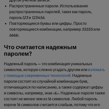
другой учетной записи
.
Распространенные пароли
. Использование
распространенных паролей, таких как
пароль,
пароль123
и
123456.
Повторяющиеся буквы или цифры
. Просто
повторяющиеся комбинации, например
55555
или
bbbb.
Что считается надежным
паролем?
Надежный пароль — это комбинация уникальных
символов, которую сложно угадать другим или
взломать
с помощью современных технологий
. Надежные
пароли состоят из случайной комбинации букв,
отличающихся по написанию, а также содержат цифры
и символы, например, знак «&». Надежные пароли также
состоят не менее чем из 16 символов. Любой пароль
короче 16 символов считается слабым, потому что его