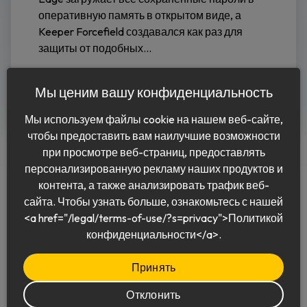
оперативную память в открытом виде, а
Keeper Forcefield создавался как раз для
защиты от подобных...
Читать дальше
Мы ценим вашу конфиденциальность
Мы используем файлы cookie на нашем веб-сайте,
чтобы предоставить вам наилучшие возможности
при просмотре веб-страниц, предоставлять
персонализированную рекламу наших продуктов и
контента, а также анализировать трафик веб-
сайта. Чтобы узнать больше, ознакомьтесь с нашей
<a href="/legal/terms-of-use/?s=privacy">Политикой
Pусский
конфиденциальности</a>.
Принять
Отклонить
© 2026 Keeper Security, Inc.