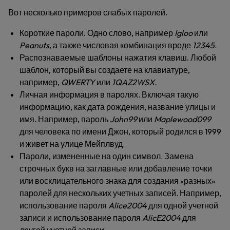
Вот несколько примеров слабых паролей.
Короткие пароли.
Одно слово, например
Igloo
или
Peanuts
, а также числовая комбинация вроде
12345
.
Распознаваемые шаблоны нажатия клавиш.
Любой
шаблон, который вы создаете на клавиатуре,
например,
QWERTY
или
1QAZ2WSX.
Личная информация в паролях
. Включая такую
информацию, как дата рождения, название улицы и
имя
.
Например, пароль
John99
или
Maplewood099
для человека по имени Джон, который родился в 1999
и живет на улице Мейплвуд.
Пароли, измененные на один символ
. Замена
строчных букв на заглавные или добавление точки
или восклицательного знака для создания «разных»
паролей для нескольких учетных записей. Например,
использование пароля
Alice2004
для одной учетной
записи и использование пароля
AlicE2004
для