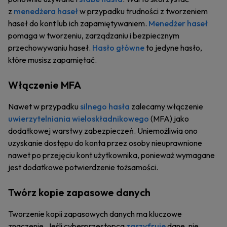
z
menedżera haseł
w przypadku trudności z tworzeniem
haseł do kont lub ich zapamiętywaniem.
Menedżer haseł
pomaga w tworzeniu, zarządzaniu i bezpiecznym
przechowywaniu haseł.
Hasło główne
to jedyne hasło,
które musisz zapamiętać.
Włączenie MFA
Nawet w przypadku
silnego hasła
zalecamy włączenie
uwierzytelniania wieloskładnikowego
(MFA) jako
dodatkowej warstwy zabezpieczeń. Uniemożliwia ono
uzyskanie dostępu do konta przez osoby nieuprawnione
nawet po przejęciu kont użytkownika, ponieważ wymagane
jest dodatkowe potwierdzenie tożsamości.
Twórz kopie zapasowe danych
Tworzenie kopii zapasowych danych ma kluczowe
znaczenie. Jeśli cyberprzestępca
zaszyfruje
dane, nie