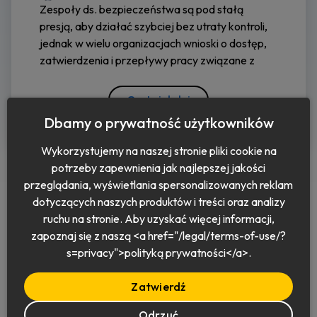
Zespoły ds. bezpieczeństwa są pod stałą
presją, aby działać szybciej bez utraty kontroli,
jednak w wielu organizacjach wnioski o dostęp,
zatwierdzenia i przepływy pracy związane z
Czytaj dalej
Dbamy o prywatność użytkowników
Wykorzystujemy na naszej stronie pliki cookie na
potrzeby zapewnienia jak najlepszej jakości
przeglądania, wyświetlania spersonalizowanych reklam
dotyczących naszych produktów i treści oraz analizy
ruchu na stronie. Aby uzyskać więcej informacji,
zapoznaj się z naszą <a href="/legal/terms-of-use/?
Polski
s=privacy">polityką prywatności</a>.
Zatwierdź
Odrzuć