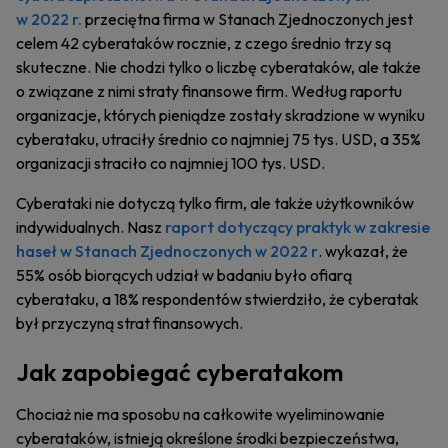
w 2022 r.
przeciętna firma w Stanach Zjednoczonych jest
celem 42 cyberataków rocznie, z czego średnio trzy są
skuteczne. Nie chodzi tylko o liczbę cyberataków, ale także
o związane z nimi straty finansowe firm. Według raportu
organizacje, których pieniądze zostały skradzione w wyniku
cyberataku, utraciły średnio co najmniej 75 tys. USD, a 35%
organizacji straciło co najmniej 100 tys. USD.
Cyberataki nie dotyczą tylko firm, ale także użytkowników
indywidualnych. Nasz
raport dotyczący praktyk w zakresie
haseł w Stanach Zjednoczonych w 2022 r
. wykazał, że
55% osób biorących udział w badaniu było ofiarą
cyberataku, a 18% respondentów stwierdziło, że cyberatak
był przyczyną strat finansowych.
Jak zapobiegać cyberatakom
Chociaż nie ma sposobu na całkowite wyeliminowanie
cyberataków, istnieją określone środki bezpieczeństwa,