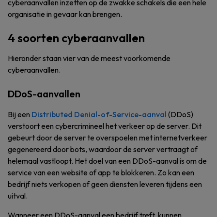
cyberaanvallen inzetten op de zwakke schakels die een hele
organisatie in gevaar kan brengen.
4 soorten cyberaanvallen
Hieronder staan vier van de meest voorkomende
cyberaanvallen.
DDoS-aanvallen
Bij een
Distributed Denial-of-Service-aanval
(DDoS)
verstoort een cybercrimineel het verkeer op de server. Dit
gebeurt door de server te overspoelen met internetverkeer
gegenereerd door bots, waardoor de server vertraagt of
helemaal vastloopt. Het doel van een DDoS-aanval is om de
service van een website of app te blokkeren. Zo kan een
bedrijf niets verkopen of geen diensten leveren tijdens een
uitval.
Wanneer een DDoS-aanval een bedrijf treft, kunnen