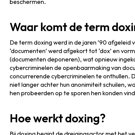
beschermen.
Waar komt de term dox
De term doxing werd in de jaren ’90 afgeleid
‘documenten’ werd afgekort tot ‘dox’ en vormd
(documenten deponeren), wat opnieuw ingekort
cybercriminelen de openbaarmaking van doc
concurrerende cybercriminelen te onthullen. 
niet langer achter hun anonimiteit schuilen, 
hen probeerden op te sporen hen konden vind
Hoe werkt doxing?
Bij doxing begint de dreigingsactor met het v