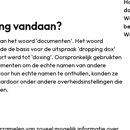
Ho
do
Wa
ing vandaan?
be
Wo
 van het woord ‘documenten’. Het woord
e de basis voor de uitspraak ‘dropping dox’
 werd tot ‘doxing’. Oorspronkelijk gebruikten
umenten om de echte namen van andere
Door hun echte namen te onthullen, konden ze
waardoor onder andere overheidsinstellingen die
en.
erzamelen van zoveel mogelijk informatie over