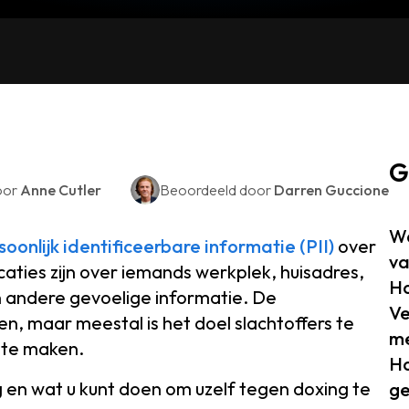
G
oor
Anne Cutler
Beoordeeld door
Darren Guccione
Wa
soonlijk identificeerbare informatie (PII)
over
v
icaties zijn over iemands werkplek, huisadres,
Ho
 andere gevoelige informatie. De
Ve
n, maar meestal is het doel slachtoffers te
m
 te maken.
Ho
 en wat u kunt doen om uzelf tegen doxing te
ge