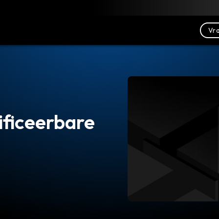
Downloaden
Bronnen
Contact opnemen
Vra
tificeerbare