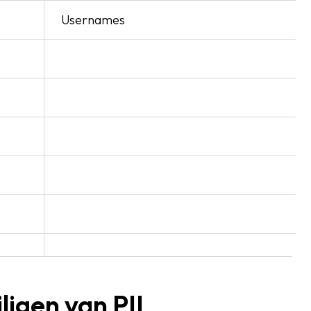
Usernames
ligen van PII