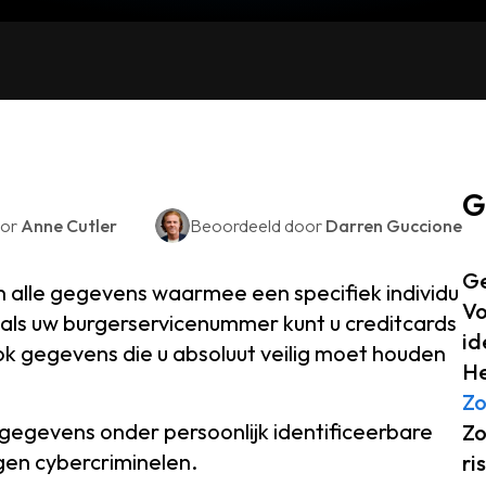
G
oor
Anne Cutler
Beoordeeld door
Darren Guccione
Ge
ijn alle gegevens waarmee een specifiek individu
Vo
als uw burgerservicenummer kunt u creditcards
id
ook gegevens die u absoluut veilig moet houden
He
Zo
gegevens onder persoonlijk identificeerbare
Zo
gen cybercriminelen.
ri