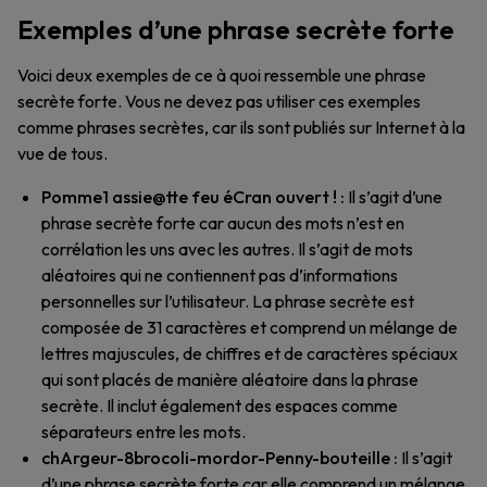
Exemples d’une phrase secrète forte
Voici deux exemples de ce à quoi ressemble une phrase
secrète forte. Vous ne devez pas utiliser ces exemples
comme phrases secrètes, car ils sont publiés sur Internet à la
vue de tous.
Pomme1 assie@tte feu éCran ouvert ! :
Il s’agit d’une
phrase secrète forte car aucun des mots n’est en
corrélation les uns avec les autres. Il s’agit de mots
aléatoires qui ne contiennent pas d’informations
personnelles sur l’utilisateur. La phrase secrète est
composée de 31 caractères et comprend un mélange de
lettres majuscules, de chiffres et de caractères spéciaux
qui sont placés de manière aléatoire dans la phrase
secrète. Il inclut également des espaces comme
séparateurs entre les mots.
chArgeur-8brocoli-mordor-Penny-bouteille :
Il s’agit
d’une phrase secrète forte car elle comprend un mélange