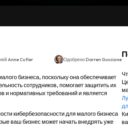
П
ией
Anne Cutler
Одобрено
Darren Guccione
Чт
алого бизнеса, поскольку она обеспечивает
Це
льность сотрудников, помогает защитить их
ма
в и нормативных требований и является
Лу
дл
ности кибербезопасности для малого бизнеса
Ки
орые ваш бизнес может начать внедрять уже
ва