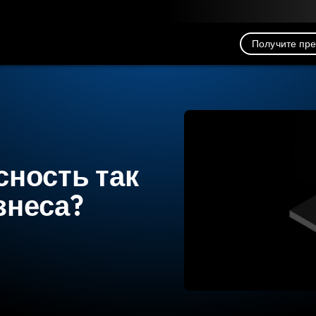
рузка
Ресурсы
Связь
Получите пр
ность так
знеса?