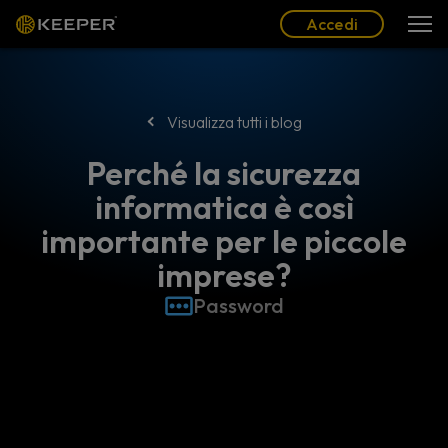
Blog
Partner
Italiano (IT)
Accedi
Accedi
Visualizza tutti i blog
Perché la sicurezza
informatica è così
importante per le piccole
imprese?
Password