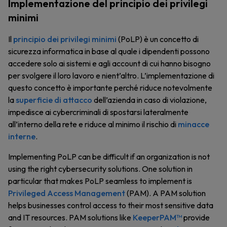
Implementazione del principio dei privilegi
minimi
Il
principio dei privilegi minimi
(PoLP) è un concetto di
sicurezza informatica in base al quale i dipendenti possono
accedere solo ai sistemi e agli account di cui hanno bisogno
per svolgere il loro lavoro e nient’altro. L’implementazione di
questo concetto è importante perché riduce notevolmente
la
superficie di attacco
dell’azienda in caso di violazione,
impedisce ai cybercriminali di spostarsi lateralmente
all’interno della rete e riduce al minimo il rischio di
minacce
interne
.
Implementing PoLP can be difficult if an organization is not
using the right cybersecurity solutions. One solution in
particular that makes PoLP seamless to implement is
Privileged Access Management
(PAM). A PAM solution
helps businesses control access to their most sensitive data
and IT resources. PAM solutions like
KeeperPAM™
provide