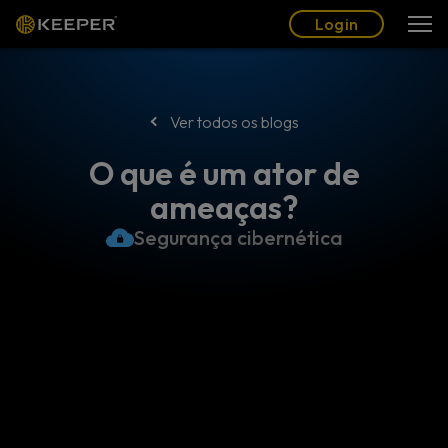
Blogue
Parceiros
Português (BR)
Login
Login
Ver todos os blogs
O que é um ator de
ameaças?
Segurança cibernética