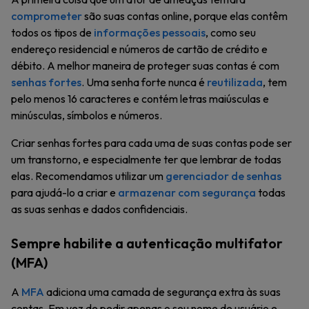
comprometer
são suas contas online, porque elas contêm
todos os tipos de
informações pessoais
, como seu
endereço residencial e números de cartão de crédito e
débito. A melhor maneira de proteger suas contas é com
senhas fortes
. Uma senha forte nunca é
reutilizada
, tem
pelo menos 16 caracteres e contém letras maiúsculas e
minúsculas, símbolos e números.
Criar senhas fortes para cada uma de suas contas pode ser
um transtorno, e especialmente ter que lembrar de todas
elas. Recomendamos utilizar um
gerenciador de senhas
para ajudá-lo a criar e
armazenar com segurança
todas
as suas senhas e dados confidenciais.
Sempre habilite a autenticação multifator
(MFA)
A
MFA
adiciona uma camada de segurança extra às suas
contas. Em vez de pedir apenas o seu nome de usuário e