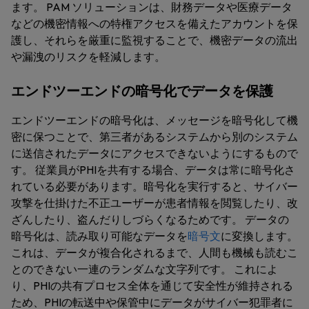
ます。 PAM ソリューションは、財務データや医療データ
などの機密情報への特権アクセスを備えたアカウントを保
護し、それらを厳重に監視することで、機密データの流出
や漏洩のリスクを軽減します。
エンドツーエンドの暗号化でデータを保護
エンドツーエンドの暗号化は、メッセージを暗号化して機
密に保つことで、第三者があるシステムから別のシステム
に送信されたデータにアクセスできないようにするもので
す。 従業員がPHIを共有する場合、データは常に暗号化さ
れている必要があります。暗号化を実行すると、サイバー
攻撃を仕掛けた不正ユーザーが患者情報を閲覧したり、改
ざんしたり、盗んだりしづらくなるためです。 データの
暗号化は、読み取り可能なデータを
暗号文
に変換します。
これは、データが複合化されるまで、人間も機械も読むこ
とのできない一連のランダムな文字列です。 これによ
り、PHIの共有プロセス全体を通じて安全性が維持される
ため、PHIの転送中や保管中にデータがサイバー犯罪者に