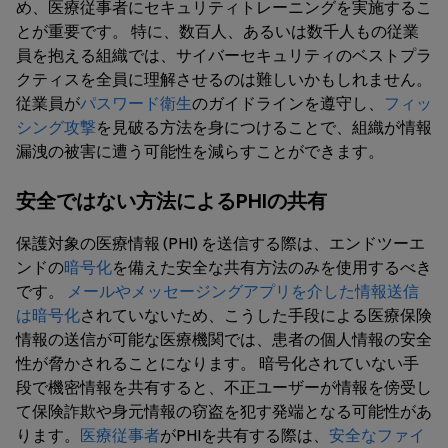
め、医療従事者にセキュリティトレーニングを実施するこ
とが重要です。 特に、数百人、あるいは数千人もの従業
員を抱える組織では、サイバーセキュリティのベストプラ
クティスを全員に理解させるのは難しいかもしれません。
従業員が
パスワード衛生
のガイドラインを遵守し、
フィッ
シング攻撃
を見破る方法を身につけることで、組織が情報
漏洩の被害に遭う可能性を減らすことができます。
安全ではない方法によるPHIの共有
保護対象の医療情報 (PHI) を送信する際は、エンドツーエ
ンドの
暗号化
を備えた安全な共有方法のみを使用するべき
です。
メールやメッセージングアプリを介した情報送信
は暗号化
されていないため、こうした手段による医療保険
情報の送信が可能な医療機関では、患者の個人情報の安全
性が脅かされることになります。 暗号化されていない手
段で機密情報を共有すると、不正ユーザーが情報を傍受し
て保険詐欺や身元情報の窃盗を犯す発端となる可能性があ
ります。
医療従事者
がPHIを共有する際は、
安全なファイ