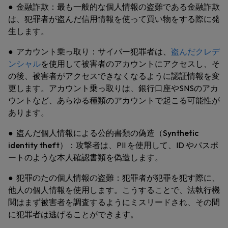
●
金融詐欺：
最も一般的な個人情報の盗難である金融詐欺
は、犯罪者が盗んだ信用情報を使って買い物をする際に発
生します。
●
アカウント乗っ取り：
サイバー犯罪者は、
盗んだクレデ
ンシャル
を使用して被害者のアカウントにアクセスし、そ
の後、被害者がアクセスできなくなるように認証情報を変
更します。アカウント乗っ取りは、銀行口座やSNSのアカ
ウントなど、あらゆる種類のアカウントで起こる可能性が
あります。
●
盗んだ個人情報による公的書類の偽造（Synthetic
identity theft）：
攻撃者は、PII を使用して、ID やパスポ
ートのような本人確認書類を偽造します。
●
犯罪のたの個人情報の盗難：
犯罪者が犯罪を犯す際に、
他人の個人情報を使用します。こうすることで、法執行機
関はまず被害者を調査するようにミスリードされ、その間
に犯罪者は逃げることができます。