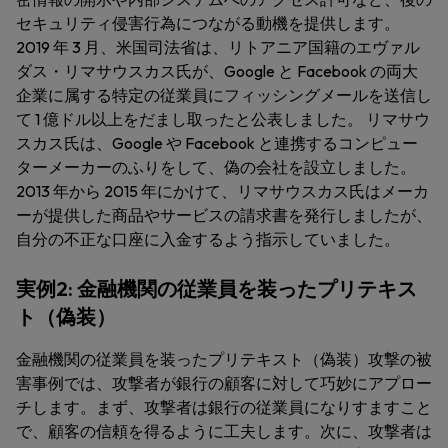
セキュリティ侵害行為につながる動機を提供します。
2019 年 3 月、米国司法省は、リトアニア国籍のエヴァル
ダス・リマサウスカス氏が、Google と Facebook の両大
企業に属する特定の従業員にフィッシングメールを送信し
て 1 億ドル以上をだまし取ったと公表しました。 リマサウ
スカス氏は、Google や Facebook と連携するコンピュー
ターメーカーのふりをして、偽の会社を設立しました。
2013 年から 2015 年にかけて、リマサウスカス氏はメーカ
ーが提供した商品やサービスの請求書を発行しましたが、
自分の不正な口座に入金するよう指示していました。
実例2: 金融機関の従業員を装ったプリテキス
ト（偽装）
金融機関の従業員を装ったプリテキスト（偽装）攻撃の被
害事例では、攻撃者が銀行の顧客に対して巧妙にアプロー
チします。まず、攻撃者は銀行の従業員になりすますこと
で、顧客の信頼を得るように工夫します。次に、攻撃者は