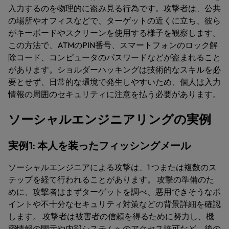
入力するのを物理的に盗み見る行為です。攻撃者は、公共
の場所やオフィスなどで、ターゲットの近くに立ち、彼ら
がキーボードやスクリーンを使用する様子を観察します。
この方法で、ATMのPIN番号、スマートフォンのロック解
除コード、コンピュータのパスワードなどが盗まれること
があります。ショルダーハッキングは技術的なスキルを必
要とせず、日常的な環境で発生しやすいため、個人は入力
情報の周囲のセキュリティに注意を払う必要があります。
ソーシャルエンジニアリングの実例
実例1: 本人を装ったフィッシングメール
ソーシャルエンジニアによる攻撃は、1 つまたは複数のス
テップを経て行われることがあります。 攻撃の準備のた
めに、攻撃者はまずターゲットを調べ、悪用できそうなポ
イントや不十分なセキュリティ対策などの背景詳細を確認
します。 攻撃者は被害者の信頼を得るために努力し、機
密情報の開示や内部システムへのアクセス許可など、後の