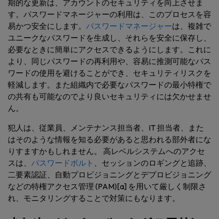
期的な更新は、アカウントのセキュリティを向上させま
す。パスワードマネージャーの利用は、このプロセスを容
易かつ安全にします。
パスワードマネージャー
は、複雑で
ユニークなパスワードを生成し、それらを安全に保存し、
必要なときに簡単にアクセスできるようにします。これに
より、同じパスワードの再利用や、容易に推測可能なパス
ワードの使用を避けることができ、セキュリティリスクを
軽減します。また組織内で必要なパスワードの最小特権で
の共有も可能なのでより良いセキュリティには欠かせませ
ん。
犯人は、従業員、メンテナンス担当者、IT 担当者、また
はそのような情報を知る必要があると思われる部外者にな
りすますかもしれません。 高レベルシステムへのアクセ
スは、
パスワードボルト
、セッションのロギングと追跡、
二要素認証、自動プロビジョニングとデプロビジョニング
などの特権アクセス管理 (PAM)[a] を用いて厳しく制限さ
れ、モニタリングすることで対策にもなります。