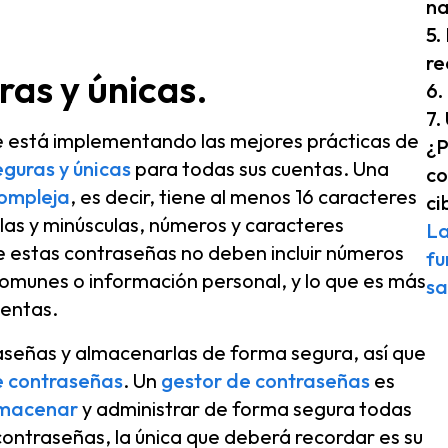
n
5.
re
ras y únicas.
6.
7.
e está implementando las mejores prácticas de
¿P
guras y únicas
para todas sus cuentas. Una
co
compleja
, es decir, tiene al menos 16 caracteres
ci
las y minúsculas, números y caracteres
La
e estas contraseñas no deben incluir números
fu
comunes o información personal, y lo que es más
sa
uentas.
raseñas y almacenarlas de forma segura, así que
e contraseñas
. Un
gestor de contraseñas
es
macenar
y administrar de forma segura todas
 contraseñas, la única que deberá recordar es su