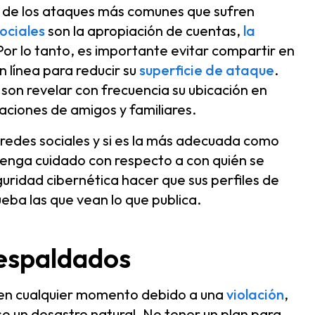
os de los ataques más comunes que sufren
ociales
son la apropiación de cuentas,
la
 Por lo tanto, es importante evitar compartir en
n línea para reducir su
superficie de ataque
.
son revelar con frecuencia su ubicación en
aciones de amigos y familiares.
s redes sociales y si es la más adecuada como
tenga cuidado con respecto a con quién se
ridad cibernética hacer que sus perfiles de
eba las que vean lo que publica.
respaldados
e en cualquier momento debido a una
violación
,
uso un desastre natural. No tener un plan para