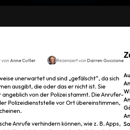
Z
t von
Anne Cutler
Rezensiert von
Darren Guccione
Au
eise unerwartet und sind „gefälscht“, da sich
An
en ausgibt, die oder das er nicht ist. Sie
Wi
r angeblich von der Polizei stammt. Die Anrufer-
An
r Polizeidienststelle vor Ort übereinstimmen,
Gä
scheinen.
An
ische Anrufe verhindern können, wie z. B. Apps,
So