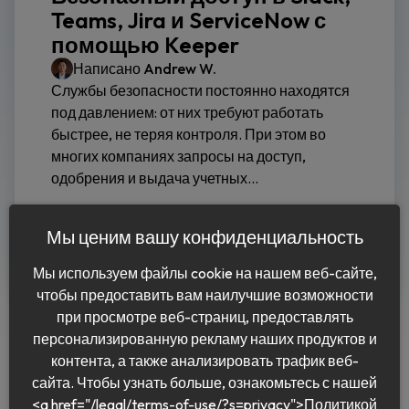
Teams, Jira и ServiceNow с
помощью Keeper
Написано
Andrew W.
Службы безопасности постоянно находятся
под давлением: от них требуют работать
быстрее, не теряя контроля. При этом во
многих компаниях запросы на доступ,
одобрения и выдача учетных...
Читать дальше
Мы ценим вашу конфиденциальность
Мы используем файлы cookie на нашем веб-сайте,
чтобы предоставить вам наилучшие возможности
при просмотре веб-страниц, предоставлять
персонализированную рекламу наших продуктов и
контента, а также анализировать трафик веб-
сайта. Чтобы узнать больше, ознакомьтесь с нашей
<a href="/legal/terms-of-use/?s=privacy">Политикой