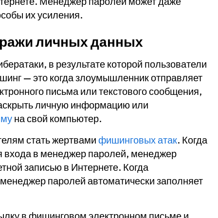
нтернете. Менеджер паролей может даже
собы их усиления.
кражи личных данных
бератаки, в результате которой пользователи
инг — это когда злоумышленник отправляет
тронного письма или текстового сообщения,
раскрыть личную информацию или
мму
на свой компьютер.
телям стать жертвами
фишинговых атак
. Когда
я входа в менеджер паролей, менеджер
етной записью в Интернете. Когда
, менеджер паролей автоматически заполняет
сылку в фишинговом электронном письме и