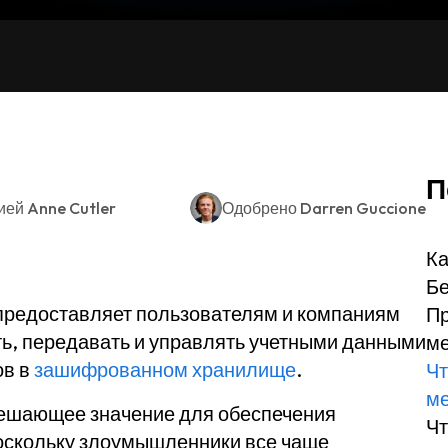
П
ией
Anne Cutler
Одобрено
Darren Guccione
Ка
Бе
 предоставляет пользователям и компаниям
Пр
ь, передавать и управлять учетными данными
ме
ов в
зашифрованном хранилище
.
Чт
ме
ешающее значение для обеспечения
Чт
Поскольку злоумышленники все чаще