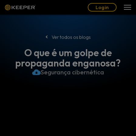
Blogue
Parceiros
Português (BR)
Login
Login
Ver todos os blogs
O que é um golpe de
propaganda enganosa?
Segurança cibernética