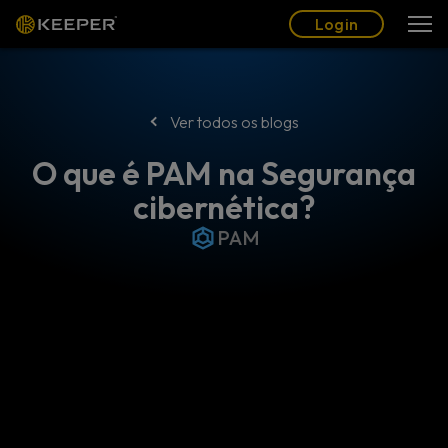
Blogue
Parceiros
Português (BR)
Login
Login
Ver todos os blogs
O que é PAM na Segurança
cibernética?
PAM