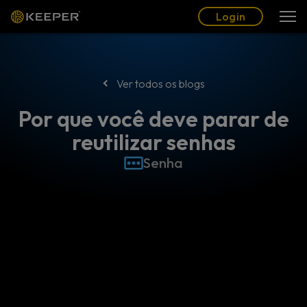
Blogue
Parceiros
Português (BR)
Login
Login
Ver todos os blogs
Por que você deve parar de
reutilizar senhas
Senha