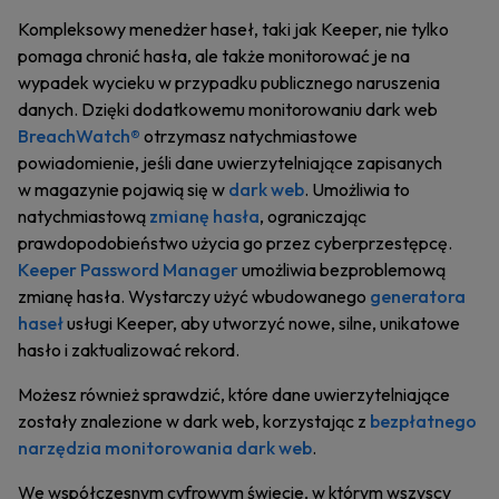
Kompleksowy menedżer haseł, taki jak Keeper, nie tylko
pomaga chronić hasła, ale także monitorować je na
wypadek wycieku w przypadku publicznego naruszenia
danych. Dzięki dodatkowemu monitorowaniu dark web
BreachWatch®
otrzymasz natychmiastowe
powiadomienie, jeśli dane uwierzytelniające zapisanych
w magazynie pojawią się w
dark web
. Umożliwia to
natychmiastową
zmianę hasła
, ograniczając
prawdopodobieństwo użycia go przez cyberprzestępcę.
Keeper Password Manager
umożliwia bezproblemową
zmianę hasła. Wystarczy użyć wbudowanego
generatora
haseł
usługi Keeper, aby utworzyć nowe, silne, unikatowe
hasło i zaktualizować rekord.
Możesz również sprawdzić, które dane uwierzytelniające
zostały znalezione w dark web, korzystając z
bezpłatnego
narzędzia monitorowania dark web
.
We współczesnym cyfrowym świecie, w którym wszyscy