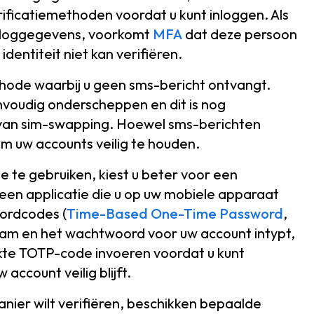
rificatiemethoden voordat u kunt inloggen. Als
inloggegevens, voorkomt
MFA
dat deze persoon
identiteit niet kan verifiëren.
thode waarbij u geen sms-bericht ontvangt.
nvoudig onderscheppen en dit is nog
 van sim-swapping. Hoewel sms-berichten
 om uw accounts veilig te houden.
ie te gebruiken, kiest u beter voor een
 een applicatie die u op uw mobiele apparaat
oordcodes (
Time-Based One-Time Password
,
am en het wachtwoord voor uw account intypt,
kte TOTP-code invoeren voordat u kunt
account veilig blijft.
anier wilt verifiëren, beschikken bepaalde