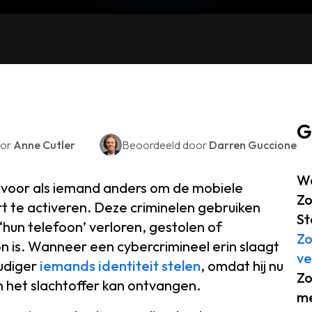
G
oor
Anne Cutler
Beoordeeld door
Darren Guccione
Wa
h voor als iemand anders om de mobiele
Zo
t te activeren. Deze criminelen gebruiken
St
hun telefoon’ verloren, gestolen of
Zo
oon is. Wanneer een cybercrimineel erin slaagt
ve
oudiger
iemands identiteit stelen
, omdat hij nu
Zo
 het slachtoffer kan ontvangen.
me