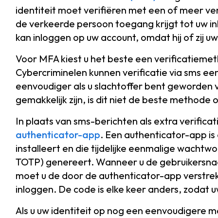
identiteit moet verifiëren met een of meer ve
de verkeerde persoon toegang krijgt tot uw 
kan inloggen op uw account, omdat hij of zij uw 
Voor MFA kiest u het beste een verificatieme
Cybercriminelen kunnen verificatie via sms ee
eenvoudiger als u slachtoffer bent geworden
gemakkelijk zijn, is dit niet de beste methode
In plaats van sms-berichten als extra verificat
authenticator-app
. Een authenticator-app is
installeert en die tijdelijke eenmalige wachtw
TOTP) genereert. Wanneer u de gebruikersna
moet u de door de authenticator-app verstre
inloggen. De code is elke keer anders, zodat uw 
Als u uw identiteit op nog een eenvoudigere m