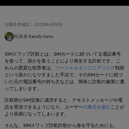
公開日 作成日： 2023年4月19日
執筆者
Keiichi Sato
SIMスワップ詐欺とは、SIMカードに紐づいてる電話番号
を使って、誰かを装うことにより発生する詐欺です。 こ
れらの悪質な犯罪者は、
ソーシャルエンジニアリング
戦術
という誰かになりすました手法で、そのSIMカードに紐づ
いた元の電話番号の持ち主などは、簡単に詐欺の被害に遭
ってしまいます。
詐欺師がSIM交換に成功すると、テキストメッセージや電
話を受信できるようになり、ユーザー
の身元を盗む
ことが
より容易になってしまいます。
そんな、SIMスワップ詐欺詐欺から身を守るためにも、