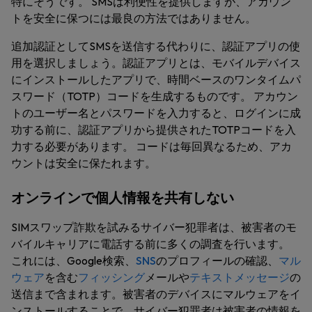
特にそうです。 SMSは利便性を提供しますが、アカウン
トを安全に保つには最良の方法ではありません。
追加認証としてSMSを送信する代わりに、認証アプリの使
用を選択しましょう。認証アプリとは、モバイルデバイス
にインストールしたアプリで、時間ベースのワンタイムパ
スワード（TOTP）コードを生成するものです。 アカウン
トのユーザー名とパスワードを入力すると、ログインに成
功する前に、認証アプリから提供されたTOTPコードを入
力する必要があります。 コードは毎回異なるため、アカ
ウントは安全に保たれます。
オンラインで個人情報を共有しない
SIMスワップ詐欺を試みるサイバー犯罪者は、被害者のモ
バイルキャリアに電話する前に多くの調査を行います。
これには、Google検索、
SNS
のプロフィールの確認、
マル
ウェア
を含む
フィッシング
メールや
テキストメッセージ
の
送信まで含まれます。被害者のデバイスにマルウェアをイ
ンストールすることで、サイバー犯罪者は被害者の情報を