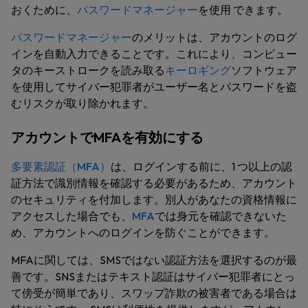
おくために、
パスワードマネージャー
を使用 できます。
パスワードマネージャー
のメリットは、アカウントのログ
インを自動入力できることです。これにより、コンピュー
タのキーストロークを読み取る
キーロギング
ソフトウェア
を使用してサイバー犯罪者がユーザー名とパスワードを盗
むリスクが取り除かれます。
アカウントでMFAを有効にする
多要素認証（MFA）
は、ログインする前に、1 つ以上の認
証方法で識別情報を確認する必要があるため、アカウント
のセキュリティを付加します。別人があなたの資格情報に
アクセスした場合でも、
MFA
では身元を確認できないた
め、アカウントへのログインを防ぐことができます。
MFAに関しては、SMSではない認証方法を選択するのが最
善です。SNSまたはテキスト認証はサイバー犯罪者にとっ
て傍受が簡単であり、スワップ詐欺の被害者である場合は