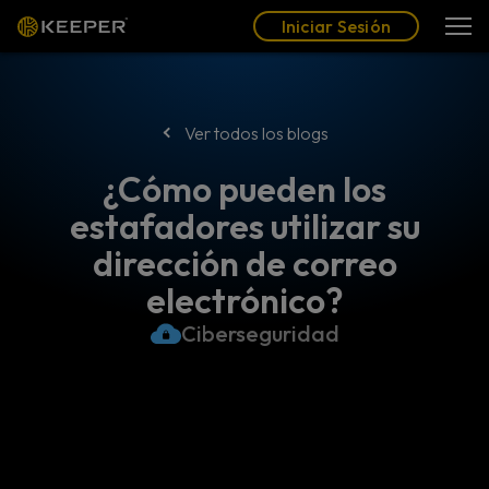
Blog
Socios
Español (LAT)
Iniciar Sesión
Iniciar Sesión
Ver todos los blogs
¿Cómo pueden los
estafadores utilizar su
dirección de correo
electrónico?
Ciberseguridad