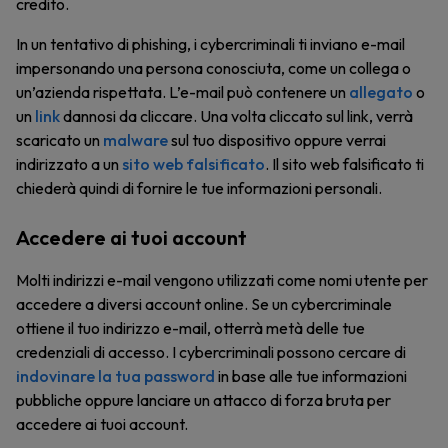
credito.
In un tentativo di phishing, i cybercriminali ti inviano e-mail
impersonando una persona conosciuta, come un collega o
un’azienda rispettata. L’e-mail può contenere un
allegato
o
un
link
dannosi da cliccare. Una volta cliccato sul link, verrà
scaricato un
malware
sul tuo dispositivo oppure verrai
indirizzato a un
sito web falsificato
. Il sito web falsificato ti
chiederà quindi di fornire le tue informazioni personali.
Accedere ai tuoi account
Molti indirizzi e-mail vengono utilizzati come nomi utente per
accedere a diversi account online. Se un cybercriminale
ottiene il tuo indirizzo e-mail, otterrà metà delle tue
credenziali di accesso. I cybercriminali possono cercare di
indovinare la tua password
in base alle tue informazioni
pubbliche oppure lanciare un attacco di forza bruta per
accedere ai tuoi account.