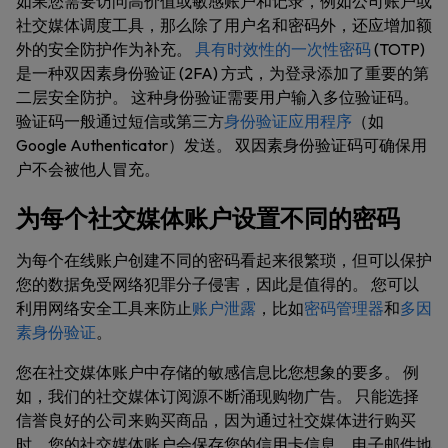
如果您需要访问高价值或敏感账户和记录，例如公司账户或
社交媒体调度工具，那么除了用户名和密码外，还应增加额
外的安全防护作为补充。
具有时效性的一次性密码
(TOTP)
是一种双因素身份验证 (2FA) 方式，为登录添加了重要的第
二层安全防护。 这种身份验证需要用户输入多位验证码。
验证码一般通过短信或第三方
身份验证应用程序
（如
Google Authenticator）发送。 双因素身份验证码可确保用
户不会被他人冒充。
为每个社交媒体账户设置不同的密码
为每个在线账户创建不同的密码看起来很繁琐，但可以保护
您的数据免受网络犯罪分子侵害，因此是值得的。 您可以
利用网络安全工具来防止
账户泄露
，比如
密码管理器
和
多因
素身份验证
。
您在社交媒体账户中存储的敏感信息比您想象的要多。 例
如，我们的社交媒体订阅源不断涌现购物广告。 只能选择
信誉良好的公司来购买商品，因为通过社交媒体进行购买
时，您的社交媒体账户会保存您的信用卡信息、电子邮件地