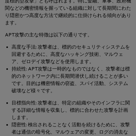
度標的型攻撃」とも呼ばれます。特に金融、軍事、政府機
関などの機密情報を握っている組織に対して長期間にわた
り隠密かつ高度な方法で継続的に仕掛けられる傾向があり
ます。
APT攻撃の主な特徴は以下の通りです。
高度な手法
: 攻撃者は、標的のセキュリティシステムを
回避するために、高度なハッキング技術、マルウェ
ア、ゼロデイ攻撃などを使用します。
持続性
: APT攻撃は一時的なものではなく、攻撃者は標
的のネットワーク内に長期間潜伏し続けることが多い
です。目的は機密情報の窃盗、スパイ活動、システム
破壊など様々です。
目標指向性
: 攻撃者は、特定の組織やそのインフラに関
する詳細な情報を収集し、標的に合わせた攻撃を計画
します。
隠密性
: 検出されることなく活動を続けるために、攻撃
者は通信の暗号化、マルウェアの変更、ログの消去な