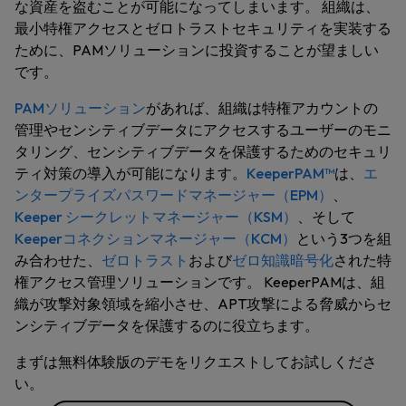
な資産を盗むことが可能になってしまいます。 組織は、
最小特権アクセスとゼロトラストセキュリティを実装する
ために、PAMソリューションに投資することが望ましい
です。
PAMソリューション
があれば、組織は特権アカウントの
管理やセンシティブデータにアクセスするユーザーのモニ
タリング、センシティブデータを保護するためのセキュリ
ティ対策の導入が可能になります。
KeeperPAM™
は、​​
エ
ンタープライズパスワードマネージャー（EPM）
、
Keeper シークレットマネージャー（KSM）
、そして
Keeperコネクションマネージャー（KCM）
という3つを組
み合わせた、
ゼロトラスト
および
ゼロ知識暗号化
された特
権アクセス管理ソリューションです。 KeeperPAMは、組
織が攻撃対象領域を縮小させ、APT攻撃による脅威からセ
ンシティブデータを保護するのに役立ちます。
まずは無料体験版のデモをリクエストしてお試しくださ
い。