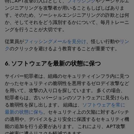
特にAPT攻撃の入口として、
フィッシング
やソーシャルエ
ンジニアリングを攻撃者が用いることもしばしばありま
す。そのため、ソーシャルエンジニアリングの詐欺とは何
か、そしてそれをどう識別するかについて、毎月トレーニ
ングを行うことが大切です。
従業員が
フィッシングメールを見分け
、怪しい行動や
リン
ク
のクリックを避けるよう教育することが重要です。
6. ソフトウェアを最新の状態に保つ
サイバー犯罪者は、組織のセキュリティインフラ内に見つ
かったセキュリティの脆弱性を悪用するゼロデイ攻撃など
を用いて、攻撃の入り口を探しています。 多くの場合、
犯罪者らは、古いバージョンのソフトウェアに見受けられ
る脆弱性を探し出します。 組織は、
ソフトウェアを常に
最新の状態に保ち
、セキュリティ上の欠陥に対するパッチ
の適用や、デバイスをより安全に保護するセキュリティ機
能の追加を行う必要があります。 これにより、APT攻撃
の被害に遭うリスクを軽減できます。