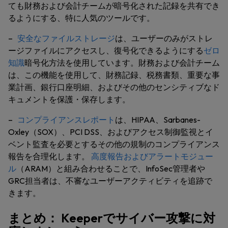
ても財務および会計チームが暗号化された記録を共有でき
るようにする、特に人気のツールです。
–
安全なファイルストレージ
は、ユーザーのみがストレ
ージファイルにアクセスし、復号化できるようにする
ゼロ
知識
暗号化方法を使用しています。財務および会計チーム
は、この機能を使用して、財務記録、税務書類、重要な事
業計画、銀行口座明細、およびその他のセンシティブなド
キュメントを保護・保存します。
–
コンプライアンスレポート
は、HIPAA、Sarbanes-
Oxley（SOX）、PCI DSS、およびアクセス制御監視とイ
ベント監査を必要とするその他の規制のコンプライアンス
報告を合理化します。
高度報告およびアラートモジュー
ル
（ARAM）と組み合わせることで、InfoSec管理者や
GRC担当者は、不審なユーザーアクティビティを追跡で
きます。
まとめ： Keeperでサイバー攻撃に対