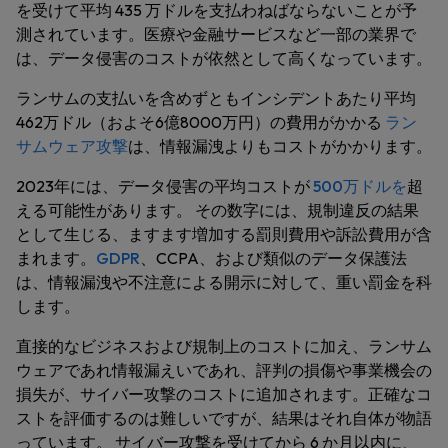
を受けて平均 435 万ドルを支払わねばならないことが予
測されています。医療や金融サービスなど一部の業界で
は、データ侵害のコストが依然として高くなっています。
ランサムの支払いを含めずともインシデントあたり平均
462万ドル（およそ6億8000万円）の費用がかかる
ラン
サムウェア攻撃
は、情報漏洩よりもコストがかかります。
2023年には、データ侵害の平均コストが
500万ドルを
超
える可能性があります。 その数字には、規制違反の結果
として生じる、ますます増加する罰則費用や訴訟費用が含
まれます。
GDPR
、CCPA、および類似のデータ保護法
は、情報漏洩や不注意による開示に対して、重い罰金を科
します。
直接的なビジネスおよび規制上のコストに加え、ランサム
ウェアであれ情報漏えいであれ、評判の損傷や事業機会の
損失が、サイバー攻撃のコストに追加されます。正確なコ
ストを評価するのは難しいですが、結果はそれ自体が物語
っています。 サイバー攻撃を受けてから 6 か月以内に、