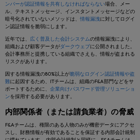
ンバーが認証情報を共有しなければならない
場合、メー
ル、テキストメッセージ、インスタントメッセージなどの
暗号化されていないメソッドは、
情報漏洩
に対してログイ
ン認証情報を脆弱にします。
近年では、
広く普及した会計システム
の情報漏洩により、
組織および顧客データが
ダークウェブ
に公開されました。
会計事務所と提携している組織でさえも、情報が盗まれる
リスクがあります。
因する情報漏洩の80%以上が
脆弱なログイン認証情報や盗
難
に起因するため、ITチームは、組織のF&A部門などをサ
ポートするために、
企業向けパスワード管理ソリューショ
ン
を採用する必要があります。
内部関係者（または請負業者）の脅威
F&Aチームは、権限のある人物のみが機密データにアクセ
スし、財務情報が有効であることを保証する内部会計統制
に慣れています。 内部会計統制と同様に、F&Aチームは