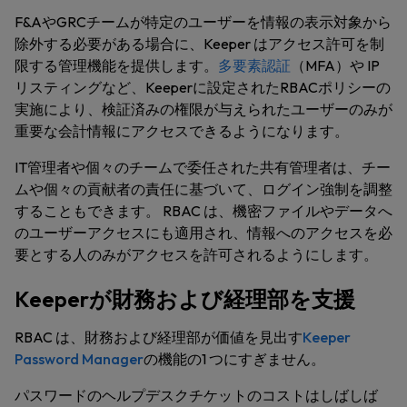
F&AやGRCチームが特定のユーザーを情報の表示対象から
除外する必要がある場合に、Keeper はアクセス許可を制
限する管理機能を提供します。
多要素認証
（MFA）や IP
リスティングなど、Keeperに設定されたRBACポリシーの
実施により、検証済みの権限が与えられたユーザーのみが
重要な会計情報にアクセスできるようになります。
IT管理者や個々のチームで委任された共有管理者は、チー
ムや個々の貢献者の責任に基づいて、ログイン強制を調整
することもできます。 RBAC は、機密ファイルやデータへ
のユーザーアクセスにも適用され、情報へのアクセスを必
要とする人のみがアクセスを許可されるようにします。
Keeperが財務および経理部を支援
RBAC は、財務および経理部が価値を見出す
Keeper
Password Manager
の機能の1 つにすぎません。
パスワードのヘルプデスクチケットのコストはしばしば