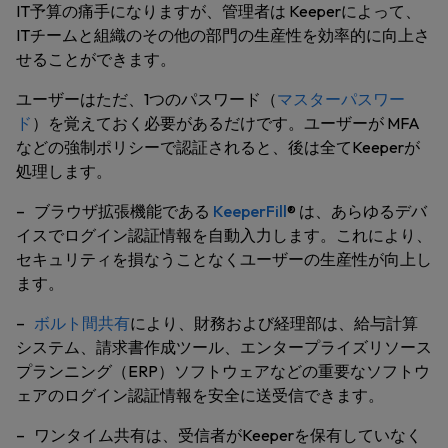
IT予算の痛手になりますが、管理者は Keeperによって、
ITチームと組織のその他の部門の生産性を効率的に向上さ
せることができます。
ユーザーはただ、1つのパスワード（
マスターパスワー
ド
）を覚えておく必要があるだけです。ユーザーが MFA
などの強制ポリシーで認証されると、後は全てKeeperが
処理します。
– ブラウザ拡張機能である
KeeperFill
® は、あらゆるデバ
イスでログイン認証情報を自動入力します。これにより、
セキュリティを損なうことなくユーザーの生産性が向上し
ます。
–
ボルト間共有
により、財務および経理部は、給与計算
システム、請求書作成ツール、エンタープライズリソース
プランニング（ERP）ソフトウェアなどの重要なソフトウ
ェアのログイン認証情報を安全に送受信できます。
– ワンタイム共有は、受信者がKeeperを保有していなく