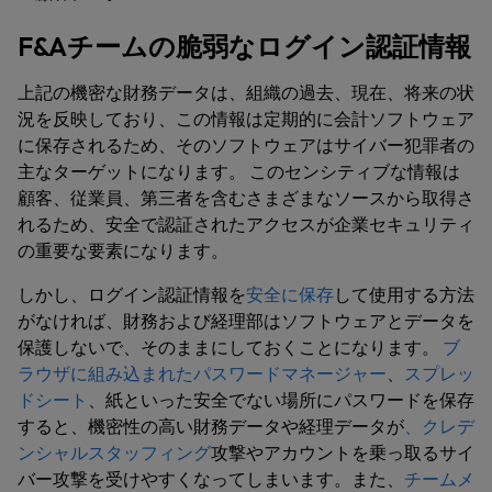
F&Aチームの脆弱なログイン認証情報
上記の機密な財務データは、組織の過去、現在、将来の状
況を反映しており、この情報は定期的に会計ソフトウェア
に保存されるため、そのソフトウェアはサイバー犯罪者の
主なターゲットになります。 このセンシティブな情報は
顧客、従業員、第三者を含むさまざまなソースから取得さ
れるため、安全で認証されたアクセスが企業セキュリティ
の重要な要素になります。
しかし、ログイン認証情報を
安全に保存
して使用する方法
がなければ、財務および経理部はソフトウェアとデータを
保護しないで、そのままにしておくことになります。
ブ
ラウザに組み込まれたパスワードマネージャー
、
スプレッ
ドシート
、紙といった安全でない場所にパスワードを保存
すると、機密性の高い財務データや経理データが
、クレデ
ンシャルスタッフィング
攻撃やアカウントを乗っ取るサイ
バー攻撃を受けやすくなってしまいます。また、
チームメ