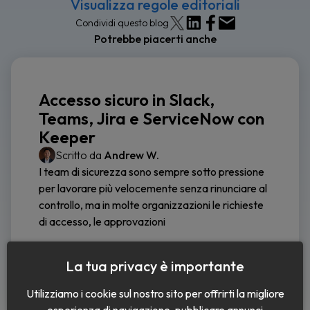
Visualizza regole editoriali
Condividi questo blog
Potrebbe piacerti anche
Accesso sicuro in Slack,
Teams, Jira e ServiceNow con
Keeper
Scritto da
Andrew W.
I team di sicurezza sono sempre sotto pressione
per lavorare più velocemente senza rinunciare al
controllo, ma in molte organizzazioni le richieste
di accesso, le approvazioni
Continua a leggere
La tua privacy è importante
Utilizziamo i cookie sul nostro sito per offrirti la migliore