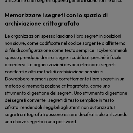
utilizzarli e che i segreti appena generati siano forti e unici.
Memorizzare i segreti con lo spazio di
archiviazione crittografato
Le organizzazioni spesso lasciano i loro segreti in posizioni
non sicure, come codificate nel codice sorgente o all’interno
di file di configurazione come testo semplice. I cybercriminali
spesso prendono di mira i segreti codificati perché è facile
accedervi. Le organizzazioni devono eliminare i segreti
codificati e altri metodi di archiviazione non sicuri.
Dovrebbero memorizzare correttamente i loro segreti in un
metodo di memorizzazione crittografato, come uno
strumento di gestione dei segreti. Uno strumento di gestione
dei segreti converte i segreti di testo semplice in testo
cifrato, rendendoli illeggibili agli utenti non autorizzati. I
segreti crittografati possono essere decifrati solo utilizzando
una chiave segreta o una password.