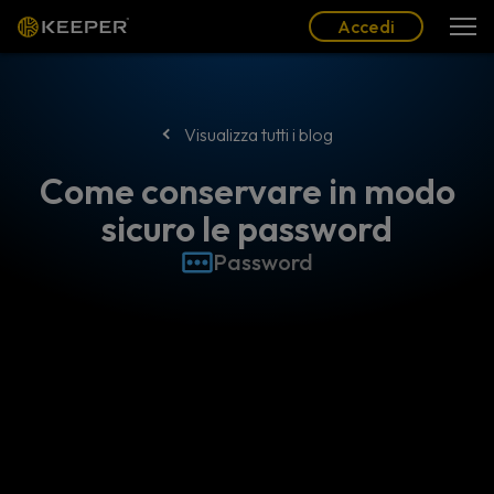
Blog
Partner
Italiano (IT)
Accedi
Accedi
Visualizza tutti i blog
Come conservare in modo
sicuro le password
Password