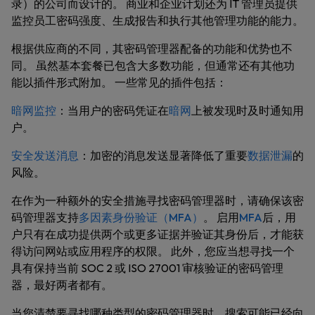
录）的公司而设计的。 商业和企业计划还为 IT 管理员提供
监控员工密码强度、生成报告和执行其他管理功能的能力。
根据供应商的不同，其密码管理器配备的功能和优势也不
同。 虽然基本套餐已包含大多数功能，但通常还有其他功
能以插件形式附加。 一些常见的插件包括：
暗网监控
：
当用户的密码凭证在
暗网
上被发现时及时通知用
户。
安全发送消息
：
加密的消息发送显著降低了重要
数据泄漏
的
风险。
在作为一种额外的安全措施寻找密码管理器时，请确保该密
码管理器支持
多因素身份验证（MFA）
。 启用
MFA
后，用
户只有在成功提供两个或更多证据并验证其身份后，才能获
得访问网站或应用程序的权限。 此外，您应当想寻找一个
具有保持当前 SOC 2 或 ISO 27001 审核验证的密码管理
器，最好两者都有。
当您清楚要寻找哪种类型的密码管理器时，搜索可能已经向