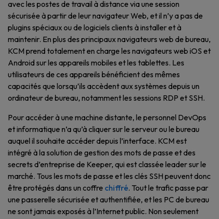
avec les postes de travail à distance via une session
sécurisée à partir de leur navigateur Web, et il n’y a pas de
plugins spéciaux ou de logiciels clients à installer et à
maintenir. En plus des principaux navigateurs web de bureau,
KCM prend totalement en charge les navigateurs web iOS et
Android sur les appareils mobiles et les tablettes. Les
utilisateurs de ces appareils bénéficient des mêmes
capacités que lorsqu’ils accèdent aux systèmes depuis un
ordinateur de bureau, notamment les sessions RDP et SSH.
Pour accéder à une machine distante, le personnel DevOps
et informatique n’a qu’à cliquer sur le serveur ou le bureau
auquel il souhaite accéder depuis l’interface. KCM est
intégré à la solution de gestion des mots de passe et des
secrets d’entreprise de Keeper, qui est classée leader sur le
marché. Tous les mots de passe et les clés SSH peuvent donc
être protégés dans un coffre
chiffré
. Tout le trafic passe par
une passerelle sécurisée et authentifiée, et les PC de bureau
ne sont jamais exposés à l’Internet public. Non seulement