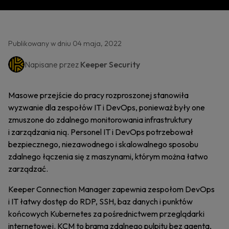
Publikowany w dniu 04 maja, 2022
Napisane przez
Keeper Security
Masowe przejście do pracy rozproszonej stanowiła
wyzwanie dla zespołów IT i DevOps, ponieważ były one
zmuszone do zdalnego monitorowania infrastruktury
i zarządzania nią. Personel IT i DevOps potrzebował
bezpiecznego, niezawodnego i skalowalnego sposobu
zdalnego łączenia się z maszynami, którym można łatwo
zarządzać.
Keeper Connection Manager zapewnia zespołom DevOps
i IT łatwy dostęp do RDP, SSH, baz danych i punktów
końcowych Kubernetes za pośrednictwem przeglądarki
internetowej. KCM to brama zdalnego pulpitu bez agenta,