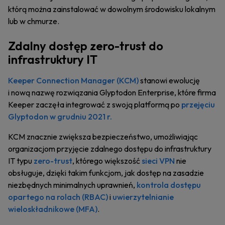
którą można zainstalować w dowolnym środowisku lokalnym
lub w chmurze.
Zdalny dostęp zero-trust do
infrastruktury IT
Keeper Connection Manager (KCM)
stanowi ewolucję
i nową nazwę rozwiązania Glyptodon Enterprise, które firma
Keeper zaczęła integrować z swoją platformą po
przejęciu
Glyptodon w grudniu 2021 r.
KCM znacznie zwiększa bezpieczeństwo, umożliwiając
organizacjom przyjęcie zdalnego dostępu do infrastruktury
IT typu
zero-trust
, którego większość
sieci VPN
nie
obsługuje, dzięki takim funkcjom, jak dostęp na zasadzie
niezbędnych minimalnych uprawnień,
kontrola dostępu
opartego na rolach (RBAC)
i
uwierzytelnianie
wieloskładnikowe (MFA)
.