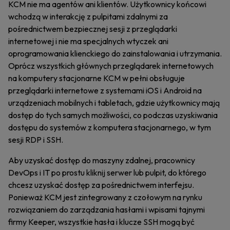
KCM nie ma agentów ani klientów. Użytkownicy końcowi
wchodzą w interakcję z pulpitami zdalnymi za
pośrednictwem bezpiecznej sesji z przeglądarki
internetowej i nie ma specjalnych wtyczek ani
oprogramowania klienckiego do zainstalowania i utrzymania.
Oprócz wszystkich głównych przeglądarek internetowych
na komputery stacjonarne KCM w pełni obsługuje
przeglądarki internetowe z systemami iOS i Android na
urządzeniach mobilnych i tabletach, gdzie użytkownicy mają
dostęp do tych samych możliwości, co podczas uzyskiwania
dostępu do systemów z komputera stacjonarnego, w tym
sesji RDP i SSH.
Aby uzyskać dostęp do maszyny zdalnej, pracownicy
DevOps i IT po prostu kliknij serwer lub pulpit, do którego
chcesz uzyskać dostęp za pośrednictwem interfejsu.
Ponieważ KCM jest zintegrowany z czołowym na rynku
rozwiązaniem do zarządzania hasłami i wpisami tajnymi
firmy Keeper, wszystkie hasła i klucze SSH mogą być