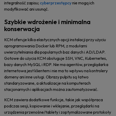
integralność zapisu;
cyberprzestępcy
nie mogą ich
modyfikować ani usunąć.
Szybkie wdrożenie i minimalna
konserwacja
KCM oferuje kilka elastycznych opcji instalacji przy użyciu
oprogramowania Docker lub RPM, z modułami
uwierzytelniania dla popularnych baz danych i AD/LDAP.
Gotowe do użycia KCM obsługuje SSH, VNC, Kubernetes,
bazy danych MySQL i RDP. Nie ma agentów, przeglądarka
internetowa jest klientem i nie ma to wpływu na kontrolery
domeny ani inne usługi. Obrazy pulpitu są łatwo
standaryzowane, a aktualizacje na komputerach
stacjonarnych i aplikacjach można zautomatyzować.
KCM zawiera dodatkowe funkcje, takie jak współpraca
podczas sesji, kopiowanie i wklejanie, przeglądarki na
urządzenia przenośne/tablety i zoptymalizowane protokoły