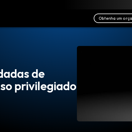
xar
Recursos
Fale conosco
Obtenha um orç
dadas de
o privilegiado