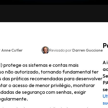
P
r
Anne Cutler
Revisado por
Darren Guccione
A 
) protege os sistemas e contas mais
ac
so não autorizado, tornando fundamental ter
Se
s das práticas recomendadas para desenvolver
PA
ar o acesso de menor privilégio, monitorar
se
ndadas de segurança com senhas, exigir
Ut
regularmente.
su