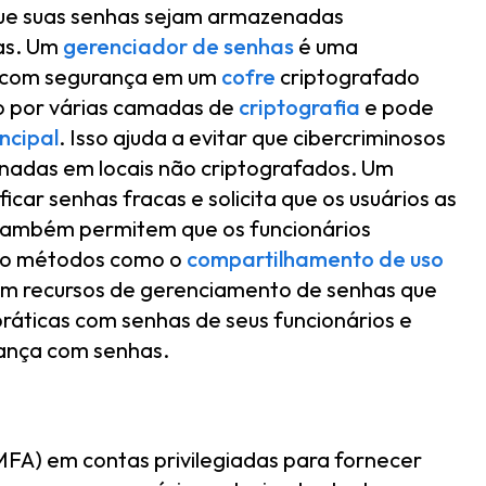
que suas senhas sejam armazenadas
as. Um
gerenciador de senhas
é uma
s com segurança em um
cofre
criptografado
do por várias camadas de
criptografia
e pode
ncipal
. Isso ajuda a evitar que cibercriminosos
nadas em locais não criptografados. Um
car senhas fracas e solicita que os usuários as
 também permitem que os funcionários
ndo métodos como o
compartilhamento de uso
om recursos de gerenciamento de senhas que
áticas com senhas de seus funcionários e
ança com senhas.
FA) em contas privilegiadas para fornecer