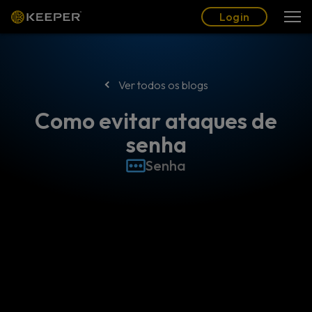
Blogue
Parceiros
Português (BR)
Login
Login
Ver todos os blogs
Como evitar ataques de
senha
Senha