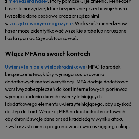
z
menedżera haseł
, który pomoże Ci je zmienić. Menedżer
haseł to narzędzie, które bezpiecznie przechowuje hasła
i wszelkie dane osobowe oraz zarządza nimi
w
zaszyfrowanym magazynie
. Większość menedżerów
haseł może zidentyfikować wszelkie słabe lub naruszone
hasła i pomóc Ci je zaktualizować.
Włącz MFA na swoich kontach
Uwierzytelnianie wieloskładnikowe
(MFA) to środek
bezpieczeństwa, który wymaga zastosowania
dodatkowych metod weryfikacji. MFA dodaje dodatkową
warstwę zabezpieczeń do kont internetowych, ponieważ
wymaga podania danych uwierzytelniających
i dodatkowego elementu uwierzytelniającego, aby uzyskać
dostęp do kont. Włączaj MFA na kontach internetowych,
aby chronić swoje dane przed kradzieżą w wyniku ataku
z wykorzystaniem oprogramowania wymuszającego okup.