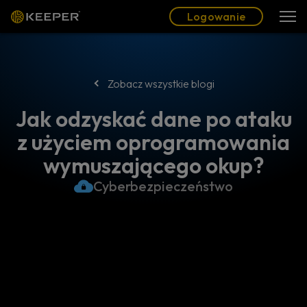
Blog
Partnerzy
Polski (PL)
Logowanie
Logowanie
Zobacz wszystkie blogi
Jak odzyskać dane po ataku
z użyciem oprogramowania
wymuszającego okup?
Cyberbezpieczeństwo