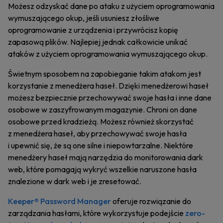
Możesz odzyskać dane po ataku z użyciem oprogramowania
wymuszającego okup, jeśli usuniesz złośliwe
oprogramowanie z urządzenia i przywrócisz kopię
zapasową plików. Najlepiej jednak całkowicie unikać
ataków z użyciem oprogramowania wymuszającego okup.
Świetnym sposobem na zapobieganie takim atakom jest
korzystanie z menedżera haseł. Dzięki menedżerowi haseł
możesz bezpiecznie przechowywać swoje hasła i inne dane
osobowe w zaszyfrowanym magazynie. Chroni on dane
osobowe przed kradzieżą. Możesz również skorzystać
z menedżera haseł, aby przechowywać swoje hasła
i upewnić się, że są one silne i niepowtarzalne. Niektóre
menedżery haseł mają narzędzia do monitorowania dark
web, które pomagają wykryć wszelkie naruszone hasła
znalezione w dark web i je zresetować.
Keeper® Password Manager
oferuje rozwiązanie do
zarządzania hasłami, które wykorzystuje podejście
zero-