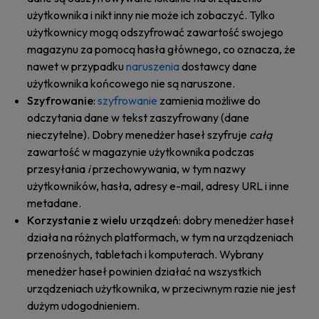
użytkownika i nikt inny nie może ich zobaczyć. Tylko
użytkownicy mogą odszyfrować zawartość swojego
magazynu za pomocą hasła głównego, co oznacza, że
nawet w przypadku
naruszenia
dostawcy dane
użytkownika końcowego nie są naruszone.
Szyfrowanie
:
szyfrowanie
zamienia możliwe do
odczytania dane w tekst zaszyfrowany (dane
nieczytelne). Dobry menedżer haseł szyfruje
całą
zawartość w magazynie użytkownika podczas
przesyłania
i
przechowywania, w tym nazwy
użytkowników, hasła, adresy e-mail, adresy URL i inne
metadane.
Korzystanie z wielu urządzeń
: dobry menedżer haseł
działa na różnych platformach, w tym na urządzeniach
przenośnych, tabletach i komputerach. Wybrany
menedżer haseł powinien działać na wszystkich
urządzeniach użytkownika, w przeciwnym razie nie jest
dużym udogodnieniem.