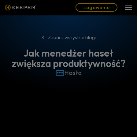
Blog
Partnerzy
Polski (PL)
Logowanie
Logowanie
Zobacz wszystkie blogi
Jak menedżer haseł
zwiększa produktywność?
Hasło