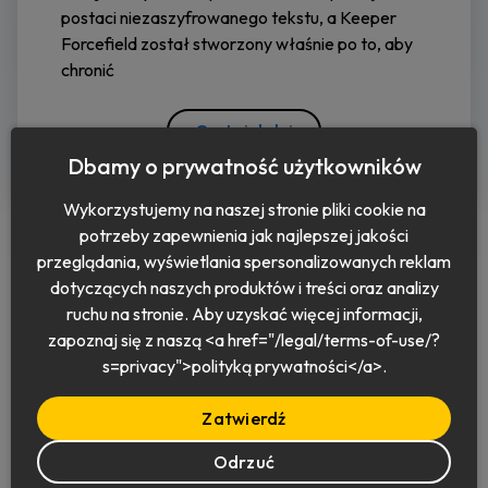
postaci niezaszyfrowanego tekstu, a Keeper
Forcefield został stworzony właśnie po to, aby
chronić
Czytaj dalej
Dbamy o prywatność użytkowników
Wykorzystujemy na naszej stronie pliki cookie na
potrzeby zapewnienia jak najlepszej jakości
przeglądania, wyświetlania spersonalizowanych reklam
dotyczących naszych produktów i treści oraz analizy
ruchu na stronie. Aby uzyskać więcej informacji,
zapoznaj się z naszą <a href="/legal/terms-of-use/?
Polski
s=privacy">polityką prywatności</a>.
Zatwierdź
Odrzuć
© 2026 Keeper Security, Inc.