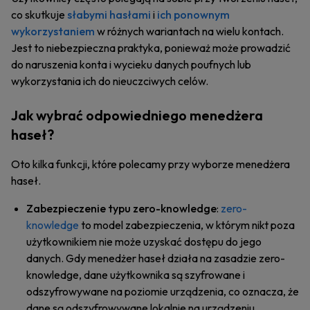
co skutkuje
słabymi hasłami
i
ich ponownym
wykorzystaniem
w różnych wariantach na wielu kontach.
Jest to niebezpieczna praktyka, ponieważ może prowadzić
do naruszenia konta i wycieku danych poufnych lub
wykorzystania ich do nieuczciwych celów.
Jak wybrać odpowiedniego menedżera
haseł?
Oto kilka funkcji, które polecamy przy wyborze menedżera
haseł.
Zabezpieczenie typu zero-knowledge
:
zero-
knowledge
to model zabezpieczenia, w którym nikt poza
użytkownikiem nie może uzyskać dostępu do jego
danych. Gdy menedżer haseł działa na zasadzie zero-
knowledge, dane użytkownika są szyfrowane i
odszyfrowywane na poziomie urządzenia, co oznacza, że
dane są odszyfrowywane lokalnie na urządzeniu