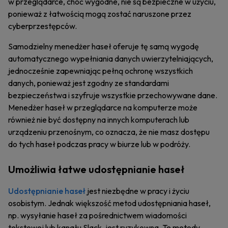
w przeglądarce, choć wygodne, nie są bezpieczne w użyciu,
ponieważ z łatwością mogą zostać naruszone przez
cyberprzestępców.
Samodzielny menedżer haseł oferuje tę samą wygodę
automatycznego wypełniania danych uwierzytelniających,
jednocześnie zapewniając pełną ochronę wszystkich
danych, ponieważ jest zgodny ze standardami
bezpieczeństwa i szyfruje wszystkie przechowywane dane.
Menedżer haseł w przeglądarce na komputerze może
również nie być dostępny na innych komputerach lub
urządzeniu przenośnym, co oznacza, że nie masz dostępu
do tych haseł podczas pracy w biurze lub w podróży.
Umożliwia łatwe udostępnianie haseł
Udostępnianie haseł
jest niezbędne w pracy i życiu
osobistym. Jednak większość metod udostępniania haseł,
np. wysyłanie haseł za pośrednictwem wiadomości
tekstowej lub kanału Slack, jest ryzykowna. Te metody