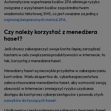
Automatyczne wypełnianie kodów 2FA eliminuje ryzyko
związane z wysyłaniem kodów za pośrednictwem
wiadomości tekstowej SMS, co jest uważane za jedną z
najmniej bezpiecznych metod 2FA
.
Czy należy korzystać z menedżera
haseł?
Jeśli chcesz zabezpieczyć swoje konta i lepiej zarządzać
hasłami w celu zwiększenia produktywności w Internecie, to
tak, korzystaj z menedżera haseł.
Menedżery haseł są niezwykle przydatne w zabezpieczaniu
kont online. Wielu ekspertów ds. cyberbezpieczeństwa
zaleca stosowanie menedżerów haseł, aby wzmocnić swoją
obecność w Internecie i zmniejszyć ryzyko uzyskania
dostępu do kont przez cyberprzestępców z powodu złych
nawyków dotyczących haseł
.
Użytkownicy często polegają na sobie przy tworzeniu haseł,