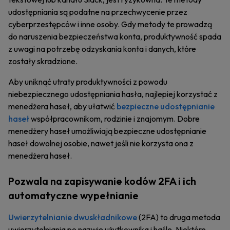
udostępniania są podatne na przechwycenie przez
cyberprzestępców i inne osoby. Gdy metody te prowadzą
do naruszenia bezpieczeństwa konta, produktywność spada
z uwagi na potrzebę odzyskania konta i danych, które
zostały skradzione.
Aby uniknąć utraty produktywności z powodu
niebezpiecznego udostępniania hasła, najlepiej korzystać z
menedżera haseł, aby ułatwić
bezpieczne udostępnianie
haseł
współpracownikom, rodzinie i znajomym. Dobre
menedżery haseł umożliwiają bezpieczne udostępnianie
haseł dowolnej osobie, nawet jeśli nie korzysta ona z
menedżera haseł.
Pozwala na zapisywanie kodów 2FA i ich
automatyczne wypełnianie
Uwierzytelnianie dwuskładnikowe
(2FA) to druga metoda
uwierzytelniania po nazwie użytkownika i haśle. Niektóre