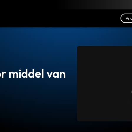
Downloaden
Bronnen
Contact opnemen
Vra
or middel van