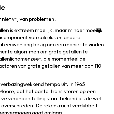
ie
t niet vrij van problemen.
len is extreem moeilijk, maar minder moeilijk
rncomponent van calculus en andere
 al eeuwenlang bezig om een manier te vinden
ciënte algoritmen om grote getallen te
tallenlichamenzeef, die momenteel de
actoren van grote getallen van meer dan 110
n verbazingwekkend tempo uit. In 1965
oore, dat het aantal transistoren op een
eze veronderstelling staat bekend als de wet
of overschreden. De rekenkracht verdubbelt
 rekenvermogen gaat omlaag.