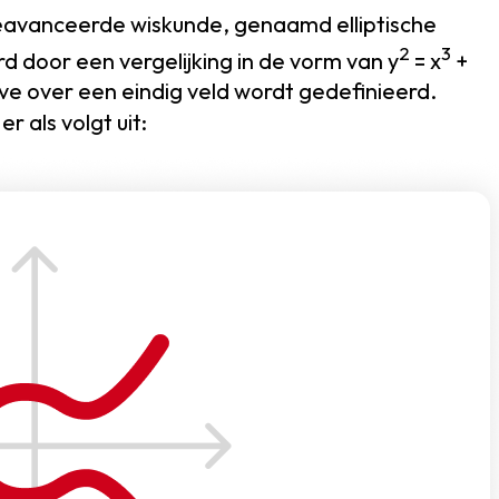
eavanceerde wiskunde, genaamd elliptische
2
3
rd door een vergelijking in de vorm van y
= x
+
urve over een eindig veld wordt gedefinieerd.
 als volgt uit: