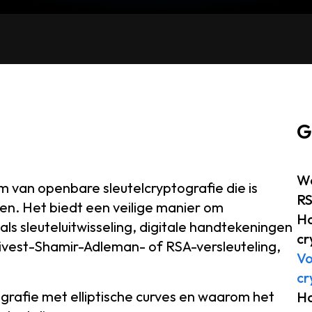
G
Wa
rm van openbare sleutelcryptografie die is
R
en. Het biedt een veilige manier om
Ho
ls sleuteluitwisseling, digitale handtekeningen
cr
 Rivest-Shamir-Adleman- of RSA-versleuteling,
Vo
cr
grafie met elliptische curves en waarom het
Ho