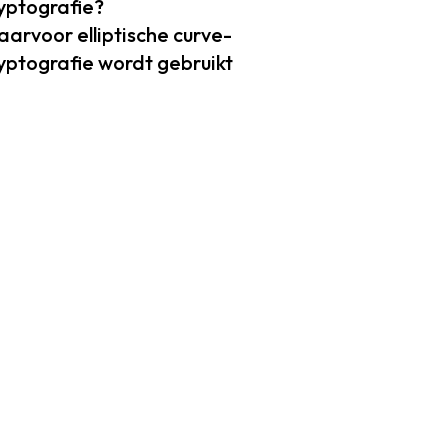
yptografie?
arvoor elliptische curve-
yptografie wordt gebruikt