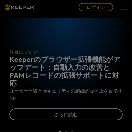
ログイン
グ
ー
(JP)
ログイン
注目のブログ
Keeperのブラウザー拡張機能がア
ップデート：自動入力の改善と
PAMレコードの拡張サポートに対
応
ユーザー体験とセキュリティの継続的な向上を目指す
Ke…
さらに読む