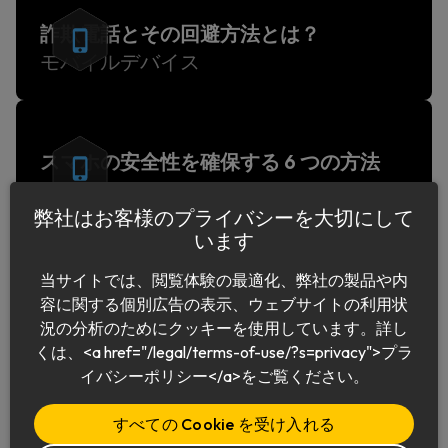
詐欺電話とその回避方法とは？
モバイルデバイス
スマホの安全性を確保する 6 つの方法
モバイルデバイス
弊社はお客様のプライバシーを大切にして
います
当サイトでは、閲覧体験の最適化、弊社の製品や内
容に関する個別広告の表示、ウェブサイトの利用状
況の分析のためにクッキーを使用しています。詳し
くは、<a href="/legal/terms-of-use/?s=privacy">プラ
日本語
イバシーポリシー</a>をご覧ください。
すべての Cookie を受け入れる