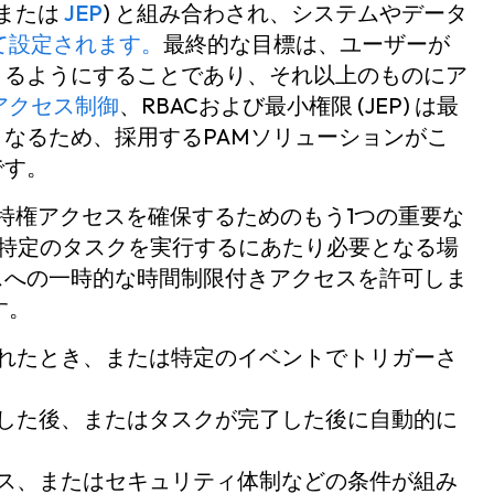
限または
JEP
) と組み合わされ、システムやデータ
て設定されます。
最終的な目標は、ユーザーが
きるようにすることであり、それ以上のものにア
アクセス制御
、RBACおよび最小権限 (JEP) は最
なるため、採用するPAMソリューションがこ
です。
特権アクセスを確保するためのもう1つの重要な
が特定のタスクを実行するにあたり必要となる場
スへの一時的な時間制限付きアクセスを許可しま
す。
求されたとき、または特定のイベントでトリガーさ
過した後、またはタスクが完了した後に自動的に
イス、またはセキュリティ体制などの条件が組み