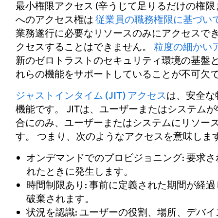
最小権限アクセス (辛うじて足りるだけの権
へのアクセス権は
従業員の職務権限に基づい
業務遂行に必要なリソースのみにアクセスで
クセスすることはできません。
粒度の細かい
新のゼロトラストのセキュリティ環境の基盤と
れらの機能をサポートしていることが不可欠
ジャストインタイム (JIT) アクセス
は、安全な
機能です。 JITは、ユーザーまたはシステム
合にのみ、ユーザーまたはシステムにリソー
す。 つまり、次のようなアクセスを意味しま
オンデマンドでのプロビジョニング
: 要
れたときに発生します。
時間制限あり
: 事前に定義された期間が経
破棄されます。
状況を認識
: ユーザーの役割、場所、デバ